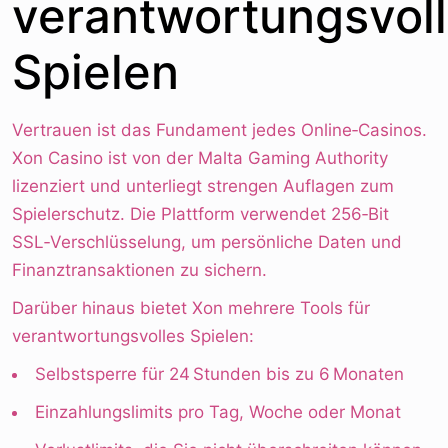
verantwortungsvol
Spielen
Vertrauen ist das Fundament jedes Online‑Casinos.
Xon Casino ist von der Malta Gaming Authority
lizenziert und unterliegt strengen Auflagen zum
Spielerschutz. Die Plattform verwendet 256‑Bit
SSL‑Verschlüsselung, um persönliche Daten und
Finanztransaktionen zu sichern.
Darüber hinaus bietet Xon mehrere Tools für
verantwortungsvolles Spielen:
Selbstsperre für 24 Stunden bis zu 6 Monaten
Einzahlungslimits pro Tag, Woche oder Monat