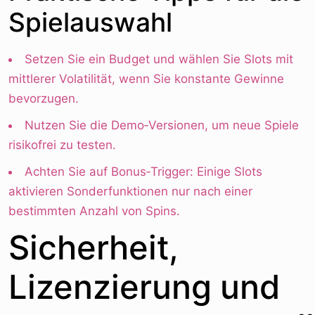
Spielauswahl
Setzen Sie ein Budget und wählen Sie Slots mit
mittlerer Volatilität, wenn Sie konstante Gewinne
bevorzugen.
Nutzen Sie die Demo‑Versionen, um neue Spiele
risikofrei zu testen.
Achten Sie auf Bonus‑Trigger: Einige Slots
aktivieren Sonderfunktionen nur nach einer
bestimmten Anzahl von Spins.
Sicherheit,
Lizenzierung und