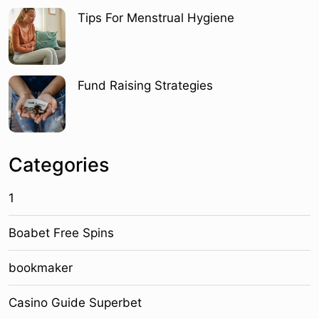
Tips For Menstrual Hygiene
Fund Raising Strategies
Categories
1
Boabet Free Spins
bookmaker
Casino Guide Superbet