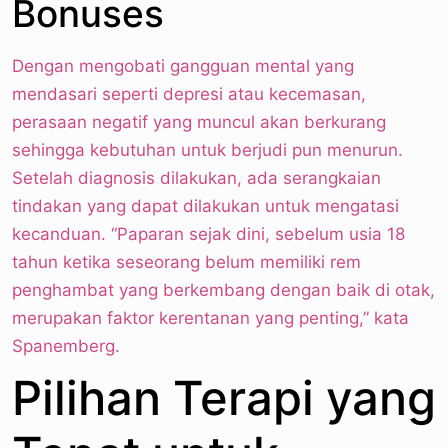
Bonuses
Dengan mengobati gangguan mental yang
mendasari seperti depresi atau kecemasan,
perasaan negatif yang muncul akan berkurang
sehingga kebutuhan untuk berjudi pun menurun.
Setelah diagnosis dilakukan, ada serangkaian
tindakan yang dapat dilakukan untuk mengatasi
kecanduan. “Paparan sejak dini, sebelum usia 18
tahun ketika seseorang belum memiliki rem
penghambat yang berkembang dengan baik di otak,
merupakan faktor kerentanan yang penting,” kata
Spanemberg.
Pilihan Terapi yang