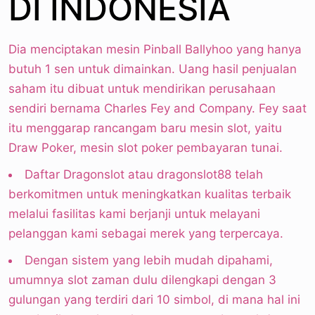
DI INDONESIA
Dia menciptakan mesin Pinball Ballyhoo yang hanya
butuh 1 sen untuk dimainkan. Uang hasil penjualan
saham itu dibuat untuk mendirikan perusahaan
sendiri bernama Charles Fey and Company. Fey saat
itu menggarap rancangam baru mesin slot, yaitu
Draw Poker, mesin slot poker pembayaran tunai.
Daftar Dragonslot atau dragonslot88 telah
berkomitmen untuk meningkatkan kualitas terbaik
melalui fasilitas kami berjanji untuk melayani
pelanggan kami sebagai merek yang terpercaya.
Dengan sistem yang lebih mudah dipahami,
umumnya slot zaman dulu dilengkapi dengan 3
gulungan yang terdiri dari 10 simbol, di mana hal ini