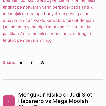
bermain judi slot. Setiap permainan slot memiliki
tingkat pembayaran yang berbeda-beda untuk
menunjukkan berapa banyak uang yang akan
dibayarkan dari waktu ke waktu, terkait dengan
jumlah uang yang dipertaruhkan. Maka dari itu,
pastikan Anda memilih permainan slot dengan
tingkat pembayaran tinggi.
Share:
Mengukur Risiko di Judi Slot
Habanero vs Mega Moolah