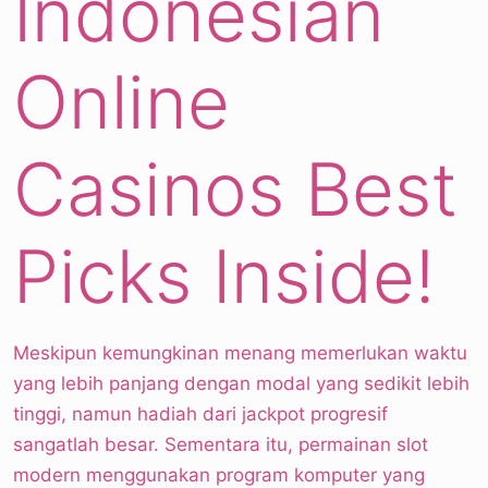
Indonesian
Inside!
Online
Casinos Best
Picks Inside!
Meskipun kemungkinan menang memerlukan waktu
yang lebih panjang dengan modal yang sedikit lebih
tinggi, namun hadiah dari jackpot progresif
sangatlah besar. Sementara itu, permainan slot
modern menggunakan program komputer yang