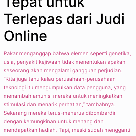
Tepat untuk
Terlepas dari Judi
Online
Pakar menganggap bahwa elemen seperti genetika,
usia, penyakit kejiwaan tidak menentukan apakah
seseorang akan mengalami gangguan perjudian.
“Kita juga tahu kalau perusahaan-perusahaan
teknologi itu mengumpulkan data pengguna, yang
menambah amunisi mereka untuk meningkatkan
stimulasi dan menarik perhatian,” tambahnya.
Sekarang mereka terus-menerus dibombardir
dengan kemungkinan untuk menang dan
mendapatkan hadiah. Tapi, meski sudah mengganti