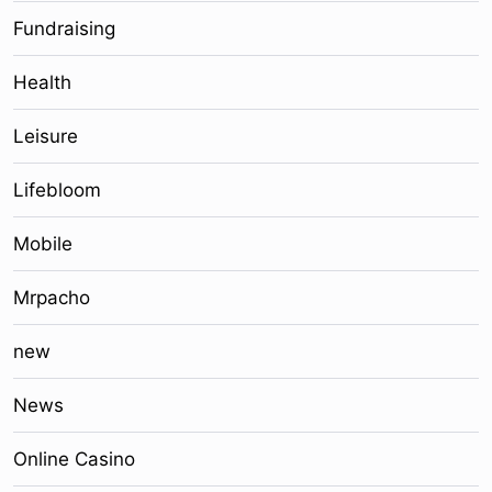
Fundraising
Health
Leisure
Lifebloom
Mobile
Mrpacho
new
News
Online Casino