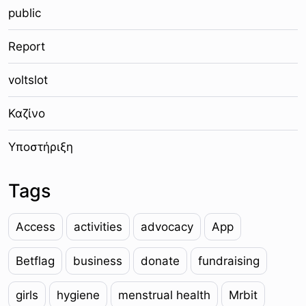
public
Report
voltslot
Καζίνο
Υποστήριξη
Tags
Access
activities
advocacy
App
Betflag
business
donate
fundraising
girls
hygiene
menstrual health
Mrbit