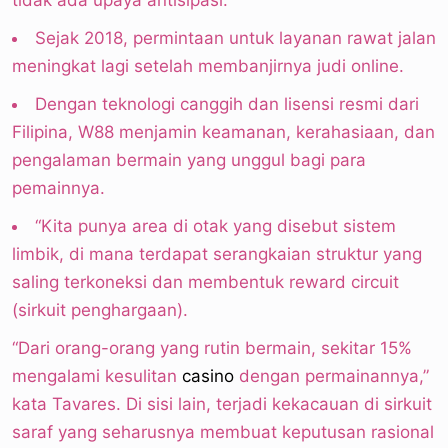
tidak ada upaya antisipasi.
Sejak 2018, permintaan untuk layanan rawat jalan
meningkat lagi setelah membanjirnya judi online.
Dengan teknologi canggih dan lisensi resmi dari
Filipina, W88 menjamin keamanan, kerahasiaan, dan
pengalaman bermain yang unggul bagi para
pemainnya.
“Kita punya area di otak yang disebut sistem
limbik, di mana terdapat serangkaian struktur yang
saling terkoneksi dan membentuk reward circuit
(sirkuit penghargaan).
“Dari orang-orang yang rutin bermain, sekitar 15%
mengalami kesulitan
casino
dengan permainannya,”
kata Tavares. Di sisi lain, terjadi kekacauan di sirkuit
saraf yang seharusnya membuat keputusan rasional