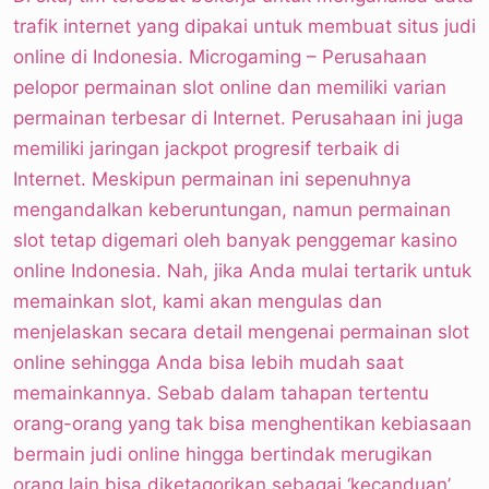
trafik internet yang dipakai untuk membuat situs judi
online di Indonesia. Microgaming – Perusahaan
pelopor permainan slot online dan memiliki varian
permainan terbesar di Internet. Perusahaan ini juga
memiliki jaringan jackpot progresif terbaik di
Internet. Meskipun permainan ini sepenuhnya
mengandalkan keberuntungan, namun permainan
slot tetap digemari oleh banyak penggemar kasino
online Indonesia. Nah, jika Anda mulai tertarik untuk
memainkan slot, kami akan mengulas dan
menjelaskan secara detail mengenai permainan slot
online sehingga Anda bisa lebih mudah saat
memainkannya. Sebab dalam tahapan tertentu
orang-orang yang tak bisa menghentikan kebiasaan
bermain judi online hingga bertindak merugikan
orang lain bisa diketagorikan sebagai ‘kecanduan’