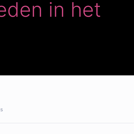
den in het
s