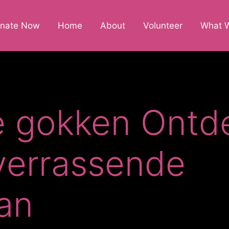
nate Now
Home
About
Volunteer
What 
ie gokken Ontd
verrassende
an