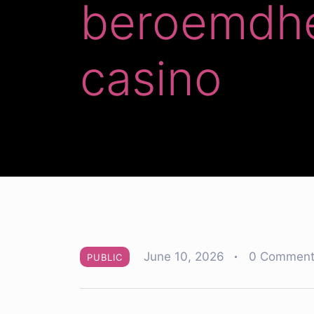
beroemdhe
casino
June 10, 2026
0 Comment
PUBLIC