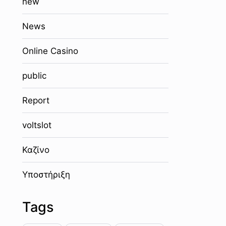
new
News
Online Casino
public
Report
voltslot
Καζίνο
Υποστήριξη
Tags