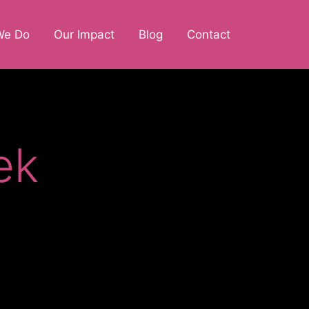
We Do
Our Impact
Blog
Contact
ek