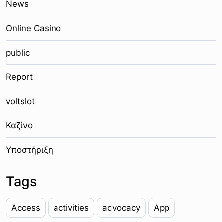
News
Online Casino
public
Report
voltslot
Καζίνο
Υποστήριξη
Tags
Access
activities
advocacy
App