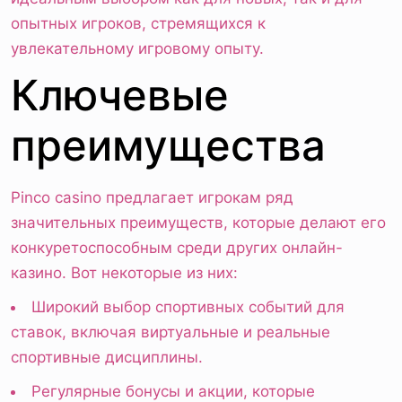
опытных игроков, стремящихся к
увлекательному игровому опыту.
Ключевые
преимущества
Pinco casino предлагает игрокам ряд
значительных преимуществ, которые делают его
конкуретоспособным среди других онлайн-
казино. Вот некоторые из них:
Широкий выбор спортивных событий для
ставок, включая виртуальные и реальные
спортивные дисциплины.
Регулярные бонусы и акции, которые