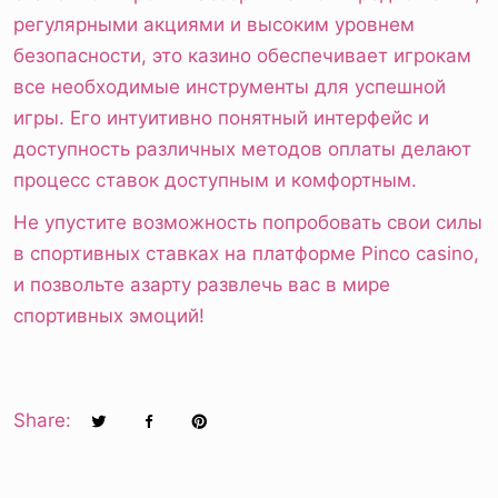
регулярными акциями и высоким уровнем
безопасности, это казино обеспечивает игрокам
все необходимые инструменты для успешной
игры. Его интуитивно понятный интерфейс и
доступность различных методов оплаты делают
процесс ставок доступным и комфортным.
Не упустите возможность попробовать свои силы
в спортивных ставках на платформе Pinco casino,
и позвольте азарту развлечь вас в мире
спортивных эмоций!
Share: