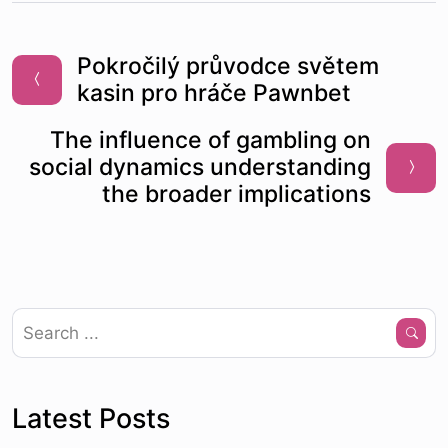
Pokročilý průvodce světem
kasin pro hráče Pawnbet
The influence of gambling on
social dynamics understanding
the broader implications
Latest Posts