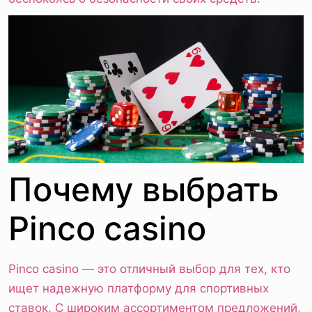
Почему выбрать
Pinco casino
Pinco casino — это отличный выбор для тех, кто
ищет надежную платформу для спортивных
ставок. С широким ассортиментом предложений,