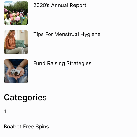
2020’s Annual Report
Tips For Menstrual Hygiene
Fund Raising Strategies
Categories
1
Boabet Free Spins