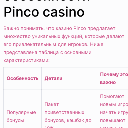
Pinco casino
Важно понимать, что казино Pinco предлагает
множество уникальных функций, которые делают
его привлекательным для игроков. Ниже
представлена таблица с основными
характеристиками:
Почему это
Особенность
Детали
важно
Помогают
Пакет
новым игр
Популярные
приветственных
начать игру
бонусы
бонусов, кэшбэк до
повышают