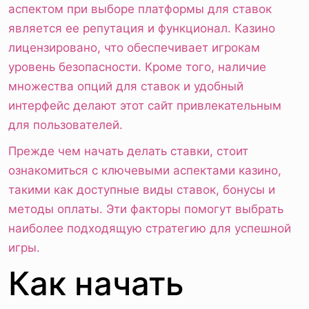
аспектом при выборе платформы для ставок
является ее репутация и функционал. Казино
лицензировано, что обеспечивает игрокам
уровень безопасности. Кроме того, наличие
множества опций для ставок и удобный
интерфейс делают этот сайт привлекательным
для пользователей.
Прежде чем начать делать ставки, стоит
ознакомиться с ключевыми аспектами казино,
такими как доступные виды ставок, бонусы и
методы оплаты. Эти факторы помогут выбрать
наиболее подходящую стратегию для успешной
игры.
Как начать