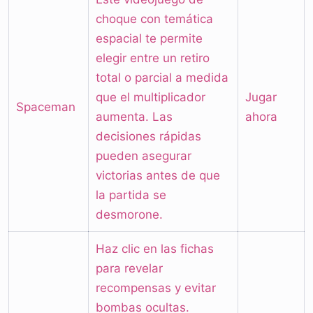
choque con temática
espacial te permite
elegir entre un retiro
total o parcial a medida
que el multiplicador
Jugar
Spaceman
aumenta. Las
ahora
decisiones rápidas
pueden asegurar
victorias antes de que
la partida se
desmorone.
Haz clic en las fichas
para revelar
recompensas y evitar
bombas ocultas.