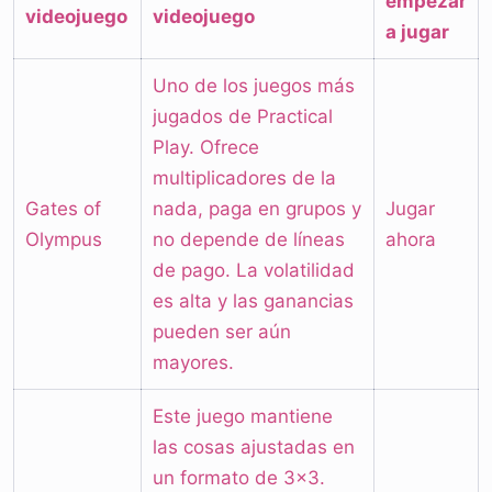
empezar
videojuego
videojuego
a jugar
Uno de los juegos más
jugados de Practical
Play. Ofrece
multiplicadores de la
Gates of
nada, paga en grupos y
Jugar
Olympus
no depende de líneas
ahora
de pago. La volatilidad
es alta y las ganancias
pueden ser aún
mayores.
Este juego mantiene
las cosas ajustadas en
un formato de 3×3.