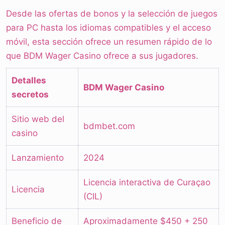
Desde las ofertas de bonos y la selección de juegos
para PC hasta los idiomas compatibles y el acceso
móvil, esta sección ofrece un resumen rápido de lo
que BDM Wager Casino ofrece a sus jugadores.
Detalles
BDM Wager Casino
secretos
Sitio web del
bdmbet.com
casino
Lanzamiento
2024
Licencia interactiva de Curaçao
Licencia
(CIL)
Beneficio de
Aproximadamente $450 + 250