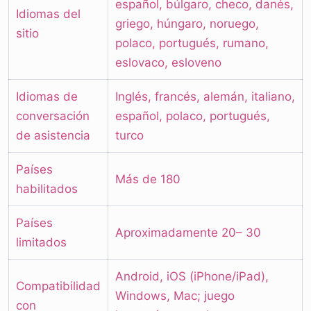
español, búlgaro, checo, danés,
Idiomas del
griego, húngaro, noruego,
sitio
polaco, portugués, rumano,
eslovaco, esloveno
Idiomas de
Inglés, francés, alemán, italiano,
conversación
español, polaco, portugués,
de asistencia
turco
Países
Más de 180
habilitados
Países
Aproximadamente 20– 30
limitados
Android, iOS (iPhone/iPad),
Compatibilidad
Windows, Mac; juego
con