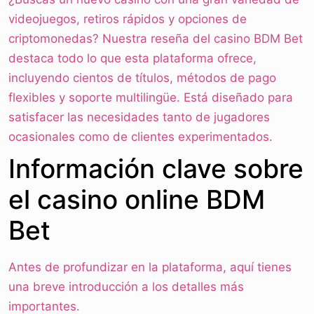
videojuegos, retiros rápidos y opciones de
criptomonedas? Nuestra reseña del casino BDM Bet
destaca todo lo que esta plataforma ofrece,
incluyendo cientos de títulos, métodos de pago
flexibles y soporte multilingüe. Está diseñado para
satisfacer las necesidades tanto de jugadores
ocasionales como de clientes experimentados.
Información clave sobre
el casino online BDM
Bet
Antes de profundizar en la plataforma, aquí tienes
una breve introducción a los detalles más
importantes.