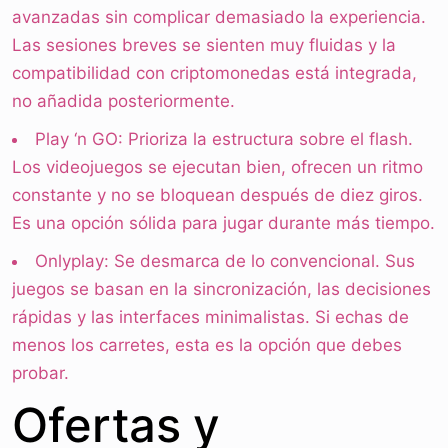
avanzadas sin complicar demasiado la experiencia.
Las sesiones breves se sienten muy fluidas y la
compatibilidad con criptomonedas está integrada,
no añadida posteriormente.
Play ‘n GO: Prioriza la estructura sobre el flash.
Los videojuegos se ejecutan bien, ofrecen un ritmo
constante y no se bloquean después de diez giros.
Es una opción sólida para jugar durante más tiempo.
Onlyplay: Se desmarca de lo convencional. Sus
juegos se basan en la sincronización, las decisiones
rápidas y las interfaces minimalistas. Si echas de
menos los carretes, esta es la opción que debes
probar.
Ofertas y