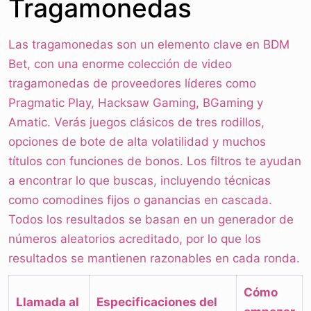
Tragamonedas
Las tragamonedas son un elemento clave en BDM
Bet, con una enorme colección de video
tragamonedas de proveedores líderes como
Pragmatic Play, Hacksaw Gaming, BGaming y
Amatic. Verás juegos clásicos de tres rodillos,
opciones de bote de alta volatilidad y muchos
títulos con funciones de bonos. Los filtros te ayudan
a encontrar lo que buscas, incluyendo técnicas
como comodines fijos o ganancias en cascada.
Todos los resultados se basan en un generador de
números aleatorios acreditado, por lo que los
resultados se mantienen razonables en cada ronda.
Cómo
Llamada al
Especificaciones del