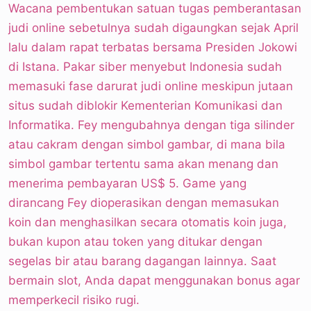
Wacana pembentukan satuan tugas pemberantasan
judi online sebetulnya sudah digaungkan sejak April
lalu dalam rapat terbatas bersama Presiden Jokowi
di Istana. Pakar siber menyebut Indonesia sudah
memasuki fase darurat judi online meskipun jutaan
situs sudah diblokir Kementerian Komunikasi dan
Informatika. Fey mengubahnya dengan tiga silinder
atau cakram dengan simbol gambar, di mana bila
simbol gambar tertentu sama akan menang dan
menerima pembayaran US$ 5. Game yang
dirancang Fey dioperasikan dengan memasukan
koin dan menghasilkan secara otomatis koin juga,
bukan kupon atau token yang ditukar dengan
segelas bir atau barang dagangan lainnya. Saat
bermain slot, Anda dapat menggunakan bonus agar
memperkecil risiko rugi.