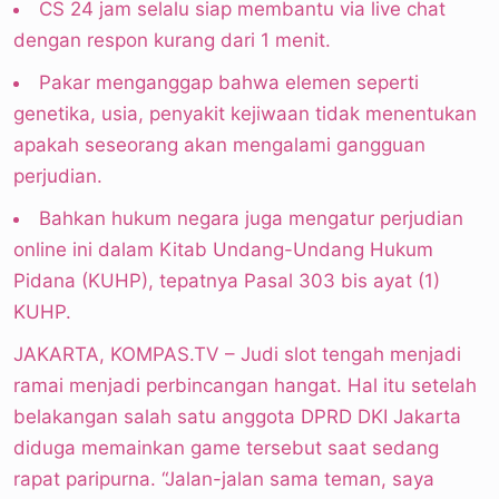
CS 24 jam selalu siap membantu via live chat
dengan respon kurang dari 1 menit.
Pakar menganggap bahwa elemen seperti
genetika, usia, penyakit kejiwaan tidak menentukan
apakah seseorang akan mengalami gangguan
perjudian.
Bahkan hukum negara juga mengatur perjudian
online ini dalam Kitab Undang-Undang Hukum
Pidana (KUHP), tepatnya Pasal 303 bis ayat (1)
KUHP.
JAKARTA, KOMPAS.TV – Judi slot tengah menjadi
ramai menjadi perbincangan hangat. Hal itu setelah
belakangan salah satu anggota DPRD DKI Jakarta
diduga memainkan game tersebut saat sedang
rapat paripurna. “Jalan-jalan sama teman, saya