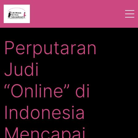
Perputaran
Judi
“Online” di
Indonesia
Mencapai