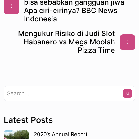
bisa sebabkan gangguan jiwa
Apa ciri-cirinya? BBC News
Indonesia
Mengukur Risiko di Judi Slot
Habanero vs Mega Moolah
Pizza Time
Latest Posts
2020’s Annual Report