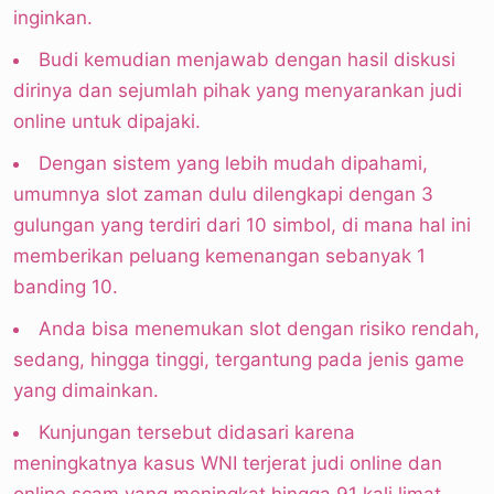
inginkan.
Budi kemudian menjawab dengan hasil diskusi
dirinya dan sejumlah pihak yang menyarankan judi
online untuk dipajaki.
Dengan sistem yang lebih mudah dipahami,
umumnya slot zaman dulu dilengkapi dengan 3
gulungan yang terdiri dari 10 simbol, di mana hal ini
memberikan peluang kemenangan sebanyak 1
banding 10.
Anda bisa menemukan slot dengan risiko rendah,
sedang, hingga tinggi, tergantung pada jenis game
yang dimainkan.
Kunjungan tersebut didasari karena
meningkatnya kasus WNI terjerat judi online dan