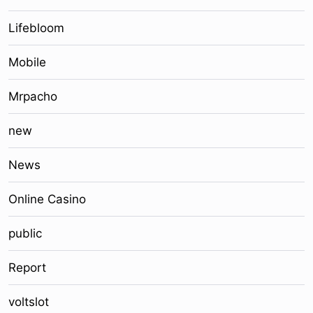
Lifebloom
Mobile
Mrpacho
new
News
Online Casino
public
Report
voltslot