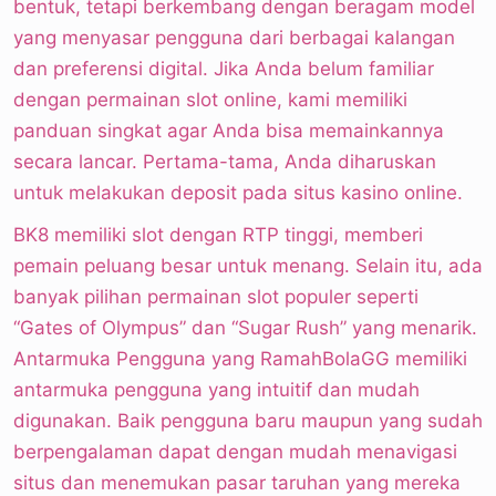
bentuk, tetapi berkembang dengan beragam model
yang menyasar pengguna dari berbagai kalangan
dan preferensi digital. Jika Anda belum familiar
dengan permainan slot online, kami memiliki
panduan singkat agar Anda bisa memainkannya
secara lancar. Pertama-tama, Anda diharuskan
untuk melakukan deposit pada situs kasino online.
BK8 memiliki slot dengan RTP tinggi, memberi
pemain peluang besar untuk menang. Selain itu, ada
banyak pilihan permainan slot populer seperti
“Gates of Olympus” dan “Sugar Rush” yang menarik.
Antarmuka Pengguna yang RamahBolaGG memiliki
antarmuka pengguna yang intuitif dan mudah
digunakan. Baik pengguna baru maupun yang sudah
berpengalaman dapat dengan mudah menavigasi
situs dan menemukan pasar taruhan yang mereka