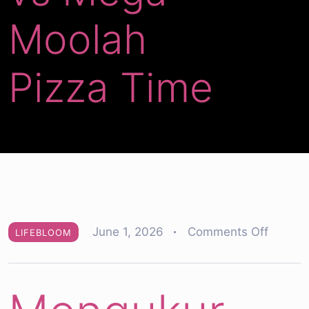
Moolah
Pizza Time
on
June 1, 2026
Comments Off
LIFEBLOOM
Menguk
Risiko
di
Judi