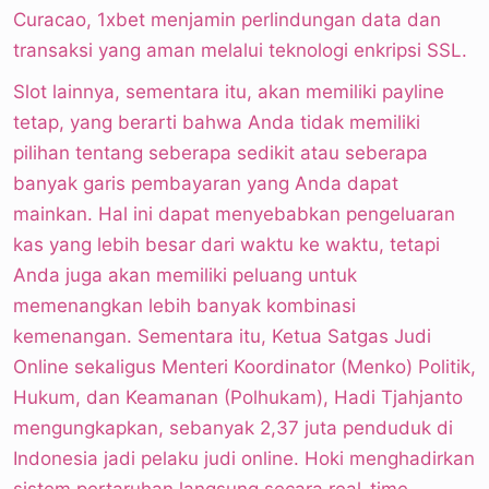
Curacao, 1xbet menjamin perlindungan data dan
transaksi yang aman melalui teknologi enkripsi SSL.
Slot lainnya, sementara itu, akan memiliki payline
tetap, yang berarti bahwa Anda tidak memiliki
pilihan tentang seberapa sedikit atau seberapa
banyak garis pembayaran yang Anda dapat
mainkan. Hal ini dapat menyebabkan pengeluaran
kas yang lebih besar dari waktu ke waktu, tetapi
Anda juga akan memiliki peluang untuk
memenangkan lebih banyak kombinasi
kemenangan. Sementara itu, Ketua Satgas Judi
Online sekaligus Menteri Koordinator (Menko) Politik,
Hukum, dan Keamanan (Polhukam), Hadi Tjahjanto
mengungkapkan, sebanyak 2,37 juta penduduk di
Indonesia jadi pelaku judi online. Hoki menghadirkan