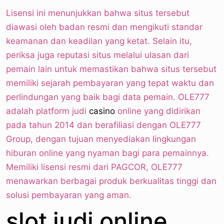
Lisensi ini menunjukkan bahwa situs tersebut
diawasi oleh badan resmi dan mengikuti standar
keamanan dan keadilan yang ketat. Selain itu,
periksa juga reputasi situs melalui ulasan dari
pemain lain untuk memastikan bahwa situs tersebut
memiliki sejarah pembayaran yang tepat waktu dan
perlindungan yang baik bagi data pemain. OLE777
adalah platform judi
casino
online yang didirikan
pada tahun 2014 dan berafiliasi dengan OLE777
Group, dengan tujuan menyediakan lingkungan
hiburan online yang nyaman bagi para pemainnya.
Memiliki lisensi resmi dari PAGCOR, OLE777
menawarkan berbagai produk berkualitas tinggi dan
solusi pembayaran yang aman.
slot judi online