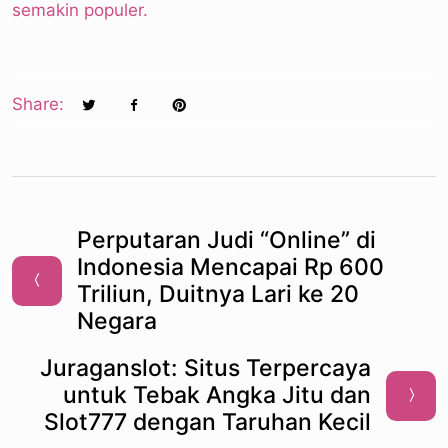
semakin populer.
Share:
Perputaran Judi “Online” di
Indonesia Mencapai Rp 600
Triliun, Duitnya Lari ke 20
Negara
Juraganslot: Situs Terpercaya
untuk Tebak Angka Jitu dan
Slot777 dengan Taruhan Kecil