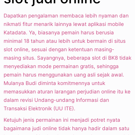
Dapatkan pengalaman membaca lebih nyaman dan
nikmati fitur menarik lainnya lewat aplikasi mobile
Katadata. Ya, biasanya pemain harus berusia
minimal 18 tahun atau lebih untuk bermain di situs
slot online, sesuai dengan ketentuan masing-
masing situs. Sayangnya, beberapa slot di BK8 tidak
menyediakan mode permainan gratis, sehingga
pemain harus menggunakan uang asli sejak awal.
Mulanya Budi diminta komitmennya untuk
memasukkan aturan larangan perjudian online itu ke
dalam revisi Undang-undang Informasi dan
Transaksi Elektronik (UU ITE).
Ketujuh jenis permainan ini menjadi potret nyata
bagaimana judi online tidak hanya hadir dalam satu