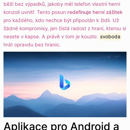
běží bez výpadků, jakoby měl telefon vlastní herní
konzoli uvnitř. Tento posun
redefinuje herní zážitek
pro každého, kdo nechce být připoután k židli. Už
žádné kompromisy, jen čistá radost z hraní, kterou si
nesete v kapse. A právě v tom je kouzlo:
svoboda
hrát opravdu bez hranic.
Aplikace pro Android a