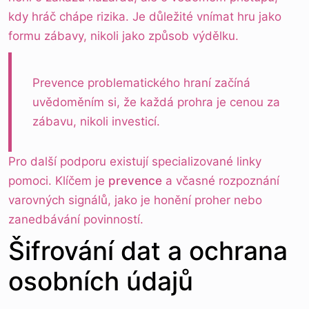
kdy hráč chápe rizika. Je důležité vnímat hru jako
formu zábavy, nikoli jako způsob výdělku.
Prevence problematického hraní začíná
uvědoměním si, že každá prohra je cenou za
zábavu, nikoli investicí.
Pro další podporu existují specializované linky
pomoci. Klíčem je
prevence
a včasné rozpoznání
varovných signálů, jako je honění proher nebo
zanedbávání povinností.
Šifrování dat a ochrana
osobních údajů