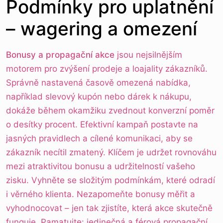
Podmínky pro uplatnění
– wagering a omezení
Bonusy a propagační akce
jsou nejsilnějším
motorem pro zvýšení prodeje a loajality zákazníků.
Správně nastavená časově omezená nabídka,
například slevový kupón nebo dárek k nákupu,
dokáže během okamžiku zvednout konverzní poměr
o desítky procent. Efektivní kampaň postavte na
jasných pravidlech a cílené komunikaci, aby se
zákazník necítil zmatený. Klíčem je udržet rovnováhu
mezi atraktivitou bonusu a udržitelností vašeho
zisku. Vyhněte se složitým podmínkám, které odradí
i věrného klienta. Nezapomeňte bonusy měřit a
vyhodnocovat – jen tak zjistíte, která akce skutečně
funguje. Pamatujte: jedinečná a férová propagační