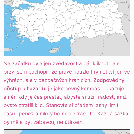
Na začátku byla jen zvědavost a pár kliknutí, ale
brzy jsem pochopil, že pravé kouzlo hry netkví jen ve
výhrách, ale v bezpečných hranicích.
Zodpovědný
přístup k hazardu
je jako pevný kompas – ukazuje
směr, kdy je čas přestat, abyste si užili radost, aniž
byste ztratili klid. Stanovte si předem jasný limit
času i peněz a nikdy ho nepřekračujte. Každá sázka
by měla být zábavou, ne útěkem.