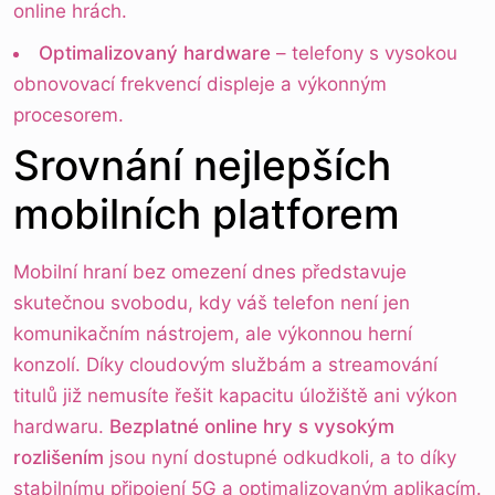
online hrách.
Optimalizovaný hardware
– telefony s vysokou
obnovovací frekvencí displeje a výkonným
procesorem.
Srovnání nejlepších
mobilních platforem
Mobilní hraní bez omezení dnes představuje
skutečnou svobodu, kdy váš telefon není jen
komunikačním nástrojem, ale výkonnou herní
konzolí. Díky cloudovým službám a streamování
titulů již nemusíte řešit kapacitu úložiště ani výkon
hardwaru.
Bezplatné online hry s vysokým
rozlišením
jsou nyní dostupné odkudkoli, a to díky
stabilnímu připojení 5G a optimalizovaným aplikacím.