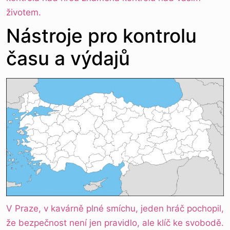
životem.
Nástroje pro kontrolu
času a výdajů
V Praze, v kavárně plné smíchu, jeden hráč pochopil,
že bezpečnost není jen pravidlo, ale klíč ke svobodě.