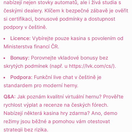
nabízejí nejen stovky automatů, ale i živá studia s
českými dealery. Klíčem k bezpečné zábavě je ověřit
si certifikaci, bonusové podmínky a dostupnost
podpory v češtině.
Licence:
Vybírejte pouze kasina s povolením od
Ministerstva financí ČR.
Bonusy:
Porovnejte vkladové bonusy bez
skrytých podmínek (např. u https://lvk.com/cs/).
Podpora:
Funkční live chat v češtině je
standardem pro moderní herny.
Q&A:
Jak poznám kvalitní virtuální hernu? Prověřte
rychlost výplat a recenze na českých fórech.
Nabízejí některá kasina hry zdarma? Ano, demo
režimy jsou běžné a pomohou vám otestovat
strategii bez rizika.