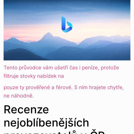
Tento průvodce vám ušetří čas i peníze, protože
filtruje stovky nabídek na
pouze ty prověřené a férové. S ním hrajete chytře,
ne náhodně.
Recenze
nejoblíbenějších