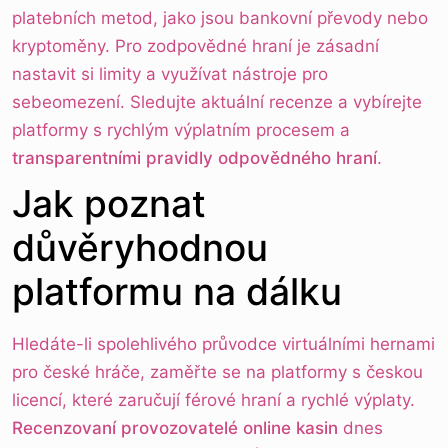
platebních metod, jako jsou bankovní převody nebo
kryptoměny. Pro zodpovědné hraní je zásadní
nastavit si limity a využívat nástroje pro
sebeomezení. Sledujte aktuální recenze a vybírejte
platformy s rychlým výplatním procesem a
transparentními pravidly odpovědného hraní
.
Jak poznat
důvěryhodnou
platformu na dálku
Hledáte-li spolehlivého průvodce virtuálními hernami
pro české hráče, zaměřte se na platformy s českou
licencí, které zaručují férové hraní a rychlé výplaty.
Recenzovaní provozovatelé online kasin
dnes