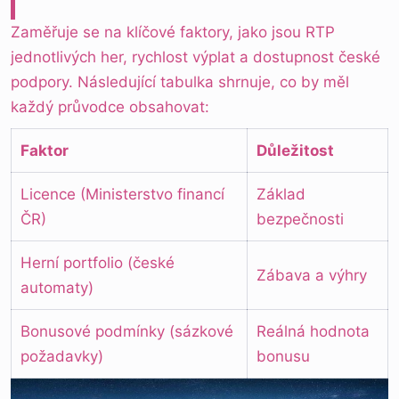
Zaměřuje se na klíčové faktory, jako jsou RTP
jednotlivých her, rychlost výplat a dostupnost české
podpory. Následující tabulka shrnuje, co by měl
každý průvodce obsahovat:
Faktor
Důležitost
Licence (Ministerstvo financí
Základ
ČR)
bezpečnosti
Herní portfolio (české
Zábava a výhry
automaty)
Bonusové podmínky (sázkové
Reálná hodnota
požadavky)
bonusu