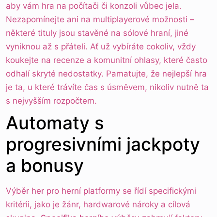
aby vám hra na počítači či konzoli vůbec jela.
Nezapomínejte ani na multiplayerové možnosti –
některé tituly jsou stavěné na sólové hraní, jiné
vyniknou až s přáteli. Ať už vybíráte cokoliv, vždy
koukejte na recenze a komunitní ohlasy, které často
odhalí skryté nedostatky. Pamatujte, že nejlepší hra
je ta, u které trávíte čas s úsměvem, nikoliv nutně ta
s nejvyšším rozpočtem.
Automaty s
progresivními jackpoty
a bonusy
Výběr her pro herní platformy se řídí specifickými
kritérii, jako je žánr, hardwarové nároky a cílová