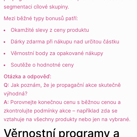
segmentaci cílové skupiny.
Mezi běžné typy bonusů patří:
Okamžité slevy z ceny produktu
Dárky zdarma při nákupu nad určitou částku
Věrnostní body za opakované nákupy
Soutěže o hodnotné ceny
Otázka a odpověď:
Q:
Jak poznám, že je propagační akce skutečně
výhodná?
A:
Porovnejte konečnou cenu s běžnou cenou a
zkontrolujte podmínky akce – například zda se
vztahuje na všechny produkty nebo jen na vybrané.
Věrnostní programy a