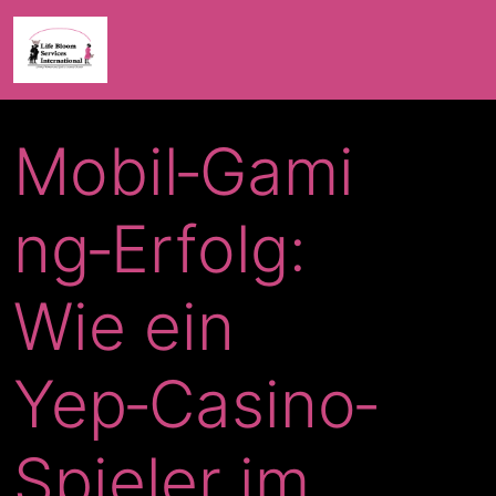
Mobil‑Gami
ng‑Erfolg:
Wie ein
Yep‑Casino‑
Spieler im