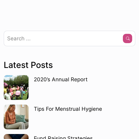
Latest Posts
2020’s Annual Report
Tips For Menstrual Hygiene
Fund Raising Strategies