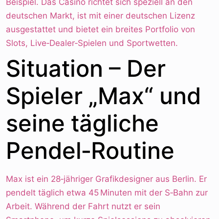
Beispiel. Das Casino richtet sich speziell an den
deutschen Markt, ist mit einer deutschen Lizenz
ausgestattet und bietet ein breites Portfolio von
Slots, Live‑Dealer‑Spielen und Sportwetten.
Situation – Der
Spieler „Max“ und
seine tägliche
Pendel‑Routine
Max ist ein 28‑jähriger Grafikdesigner aus Berlin. Er
pendelt täglich etwa 45 Minuten mit der S‑Bahn zur
Arbeit. Während der Fahrt nutzt er sein