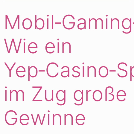
Mobil‑Gaming‑
Wie ein
Yep‑Casino‑Sp
im Zug große
Gewinne