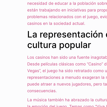
necesidad de educar a la población sobre
están trabajando en iniciativas para prop
problemas relacionados con el juego, evid
casinos en la sociedad actual.
La representación 
cultura popular
Los casinos han sido una fuente inagotable
Desde películas clásicas como “Casino” d
Vegas”, el juego ha sido retratado como 
representaciones a menudo exageran la r
puede atraer a nuevos jugadores, pero t
consecuencias.
La música también ha abrazado la cultura
la emoción del juego. Temas como “Viva L