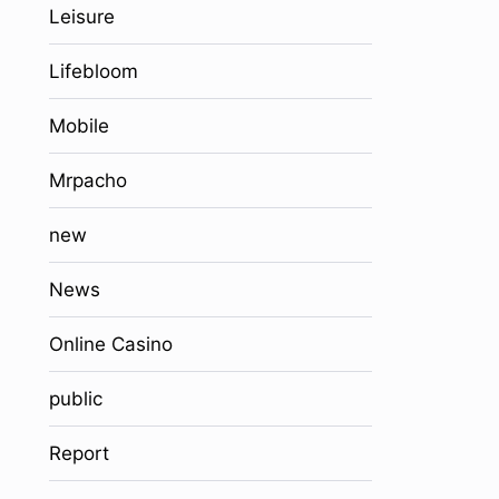
Leisure
Lifebloom
Mobile
Mrpacho
new
News
Online Casino
public
Report