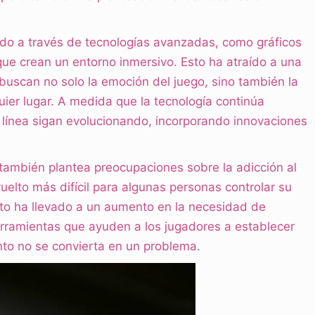
ado a través de tecnologías avanzadas, como gráficos
 que crean un entorno inmersivo. Esto ha atraído a una
uscan no solo la emoción del juego, sino también la
ier lugar. A medida que la tecnología continúa
 línea sigan evolucionando, incorporando innovaciones
 también plantea preocupaciones sobre la adicción al
vuelto más difícil para algunas personas controlar su
sto ha llevado a un aumento en la necesidad de
erramientas que ayuden a los jugadores a establecer
nto no se convierta en un problema.