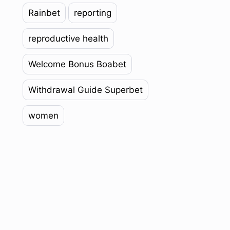
Rainbet
reporting
reproductive health
Welcome Bonus Boabet
Withdrawal Guide Superbet
women