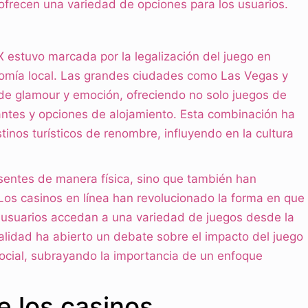
ofrecen una variedad de opciones para los usuarios.
X estuvo marcada por la legalización del juego en
omía local. Las grandes ciudades como Las Vegas y
de glamour y emoción, ofreciendo no solo juegos de
antes y opciones de alojamiento. Esta combinación ha
tinos turísticos de renombre, influyendo en la cultura
esentes de manera física, sino que también han
 Los casinos en línea han revolucionado la forma en que
s usuarios accedan a una variedad de juegos desde la
idad ha abierto un debate sobre el impacto del juego
ocial, subrayando la importancia de un enfoque
e los casinos