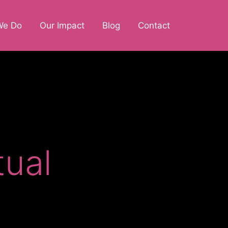
We Do
Our Impact
Blog
Contact
tual