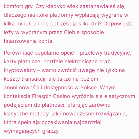
komfort gry. Czy kiedykolwiek zastanawiałeś się,
dlaczego niektóre platformy wypłacają wygrane w
kilka minut, a inne potrzebują kilku dni? Odpowiedź
leży w wybranym przez Ciebie sposobie
finansowania konta.
Porównując popularne opcje – przelewy tradycyjne,
karty płatnicze, portfele elektroniczne oraz
kryptowaluty – warto zwrócić uwagę nie tylko na
koszty transakcji, ale także na poziom
anonimowości i dostępność w Polsce. W tym
kontekście Firespin Casino wyróżnia się elastycznym
podejściem do płatności, oferując zarówno
klasyczne metody, jak i nowoczesne rozwiązania,
które spełniają oczekiwania najbardziej
wymagających graczy.