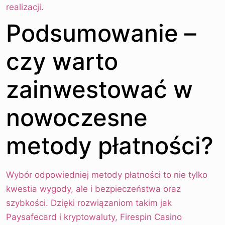
realizacji.
Podsumowanie –
czy warto
zainwestować w
nowoczesne
metody płatności?
Wybór odpowiedniej metody płatności to nie tylko
kwestia wygody, ale i bezpieczeństwa oraz
szybkości. Dzięki rozwiązaniom takim jak
Paysafecard i kryptowaluty, Firespin Casino