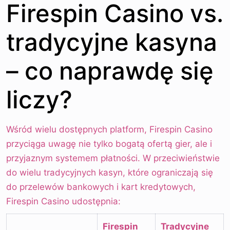
Firespin Casino vs.
tradycyjne kasyna
– co naprawdę się
liczy?
Wśród wielu dostępnych platform, Firespin Casino
przyciąga uwagę nie tylko bogatą ofertą gier, ale i
przyjaznym systemem płatności. W przeciwieństwie
do wielu tradycyjnych kasyn, które ograniczają się
do przelewów bankowych i kart kredytowych,
Firespin Casino udostępnia:
Firespin
Tradycyjne