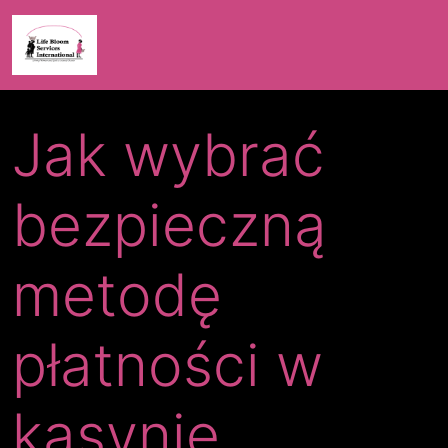
Jak wybrać
bezpieczną
metodę
płatności w
kasynie