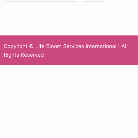
Copyright © Life Bloom Services International | All
Rights Reserved