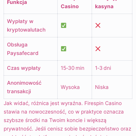
Funkcja
Casino
kasyna
Wypłaty w
kryptowalutach
Obsługa
Paysafecard
Czas wypłaty
15‑30 min
1‑3 dni
Anonimowość
Wysoka
Niska
transakcji
Jak widać, różnica jest wyraźna. Firespin Casino
stawia na nowoczesność, co w praktyce oznacza
szybsze środki na Twoim koncie i większą
prywatność. Jeśli cenisz sobie bezpieczeństwo oraz