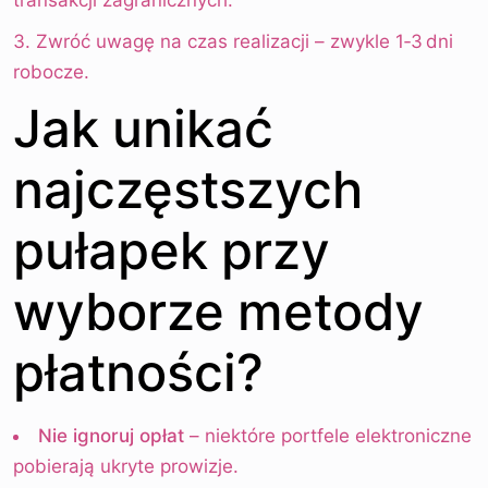
transakcji zagranicznych.
Zwróć uwagę na czas realizacji – zwykle 1‑3 dni
robocze.
Jak unikać
najczęstszych
pułapek przy
wyborze metody
płatności?
Nie ignoruj opłat
– niektóre portfele elektroniczne
pobierają ukryte prowizje.