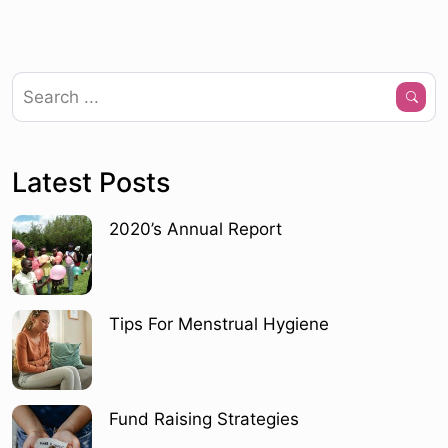
Latest Posts
2020’s Annual Report
Tips For Menstrual Hygiene
Fund Raising Strategies