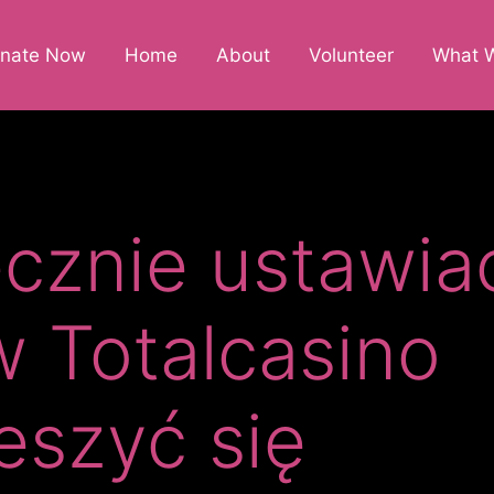
nate Now
Home
About
Volunteer
What 
ecznie ustawia
 w Totalcasino
ieszyć się