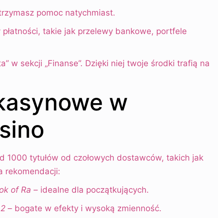
trzymasz pomoc natychmiast.
płatności, takie jak przelewy bankowe, portfele
” w sekcji „Finanse”. Dzięki niej twoje środki trafią na
 kasynowe w
sino
d 1000 tytułów od czołowych dostawców, takich jak
ka rekomendacji:
ok of Ra
– idealne dla początkujących.
 2
– bogate w efekty i wysoką zmienność.