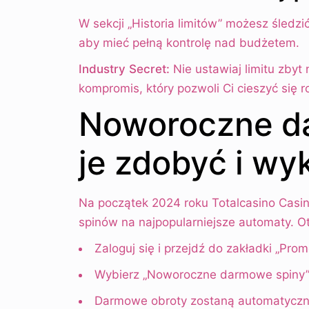
W sekcji „Historia limitów” możesz śledzi
aby mieć pełną kontrolę nad budżetem.
Industry Secret:
Nie ustawiaj limitu zbyt 
kompromis, który pozwoli Ci cieszyć się r
Noworoczne da
je zdobyć i wy
Na początek 2024 roku Totalcasino Casi
spinów na najpopularniejsze automaty. Ot
Zaloguj się i przejdź do zakładki „Prom
Wybierz „Noworoczne darmowe spiny” i 
Darmowe obroty zostaną automatycznie