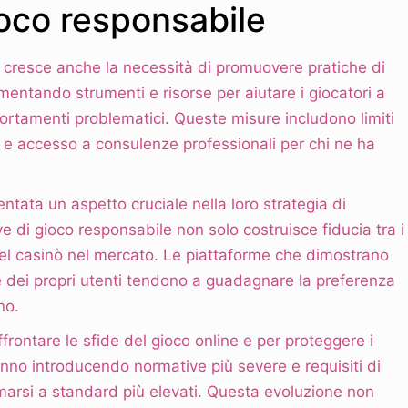
oco responsabile
 cresce anche la necessità di promuovere pratiche di
mentando strumenti e risorse per aiutare i giocatori a
ortamenti problematici. Queste misure includono limiti
e e accesso a consulenze professionali per chi ne ha
ntata un aspetto cruciale nella loro strategia di
ive di gioco responsabile non solo costruisce fiducia tra i
del casinò nel mercato. Le piattaforme che dimostrano
e dei propri utenti tendono a guadagnare la preferenza
no.
ffrontare le sfide del gioco online e per proteggere i
anno introducendo normative più severe e requisiti di
marsi a standard più elevati. Questa evoluzione non