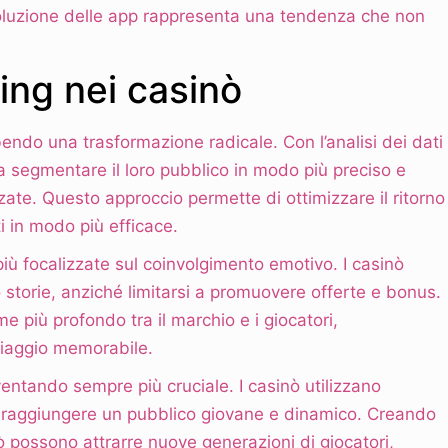
evoluzione delle app rappresenta una tendenza che non
ting nei casinò
bendo una trasformazione radicale. Con l’analisi dei dati
ra segmentare il loro pubblico in modo più preciso e
ate. Questo approccio permette di ottimizzare il ritorno
ti in modo più efficace.
 focalizzate sul coinvolgimento emotivo. I casinò
storie, anziché limitarsi a promuovere offerte e bonus.
e più profondo tra il marchio e i giocatori,
viaggio memorabile.
iventando sempre più cruciale. I casinò utilizzano
 raggiungere un pubblico giovane e dinamico. Creando
inò possono attrarre nuove generazioni di giocatori,