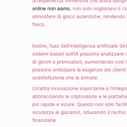
un’esperienza immersiva che attira sempr
online non aams
, non solo migliorano il 
atmosfere di gioco autentiche, rendendo l
fisico.
Inoltre, l’uso dell’intelligenza artificiale 
sistemi basati sull’IA possono analizzare 
di giochi e promozioni, aumentando così la
possono anticipare le esigenze dei clienti
soddisfazione che le entrate.
Un’altra innovazione importante è l’integr
abbracciando le criptovalute e le piattaf
più rapide e sicure. Questo non solo facil
sicurezza ai giocatori, riducendo il risch
finanziarie.