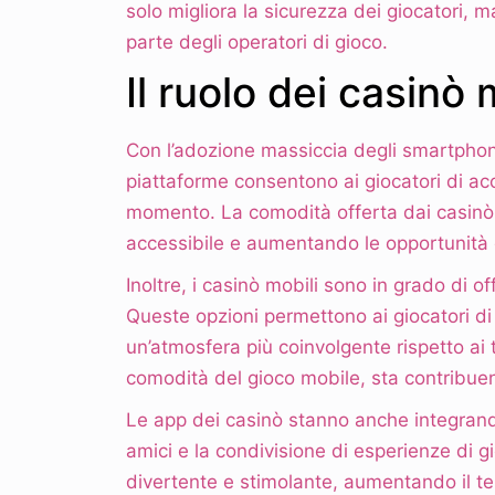
solo migliora la sicurezza dei giocatori,
parte degli operatori di gioco.
Il ruolo dei casinò 
Con l’adozione massiccia degli smartphon
piattaforme consentono ai giocatori di acc
momento. La comodità offerta dai casinò mo
accessibile e aumentando le opportunità 
Inoltre, i casinò mobili sono in grado di o
Queste opzioni permettono ai giocatori di
un’atmosfera più coinvolgente rispetto ai tr
comodità del gioco mobile, sta contribue
Le app dei casinò stanno anche integrando
amici e la condivisione di esperienze di g
divertente e stimolante, aumentando il te