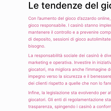
Le tendenze del gi
Con l’aumento del gioco d’azzardo online,
gioco responsabile. I casinò stanno imple
mantenere il controllo e a prevenire comp
di deposito, sessioni di gioco autolimitat
bisogno.
La responsabilità sociale dei casinò è dive
marketing e operativa. Investire in iniziat
giocatori, ma migliora anche l’immagine 
impegno verso la sicurezza e il benesser
dei clienti rispetto a quelle che non lo fan
Infine, la legislazione sta evolvendo per a
giocatori. Gli enti di regolamentazione st
trasparenza, spingendo i casinò a confor