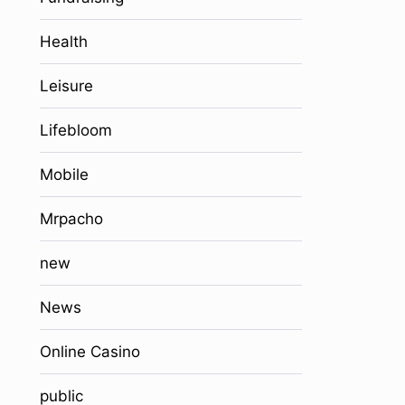
Health
Leisure
Lifebloom
Mobile
Mrpacho
new
News
Online Casino
public