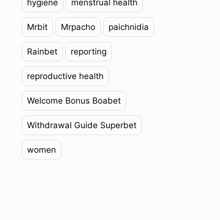
hygiene
menstrual health
Mrbit
Mrpacho
paichnidia
Rainbet
reporting
reproductive health
Welcome Bonus Boabet
Withdrawal Guide Superbet
women