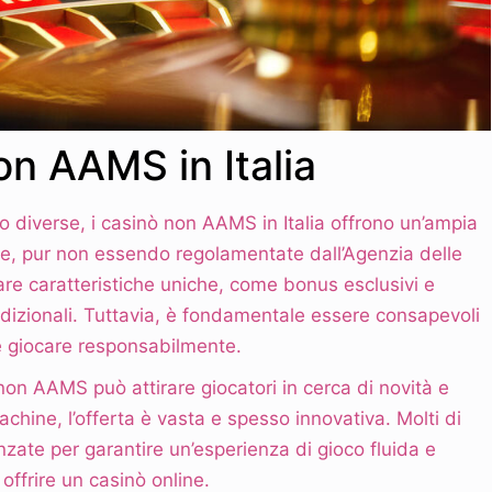
on AAMS in Italia
oco diverse, i casinò non AAMS in Italia offrono un’ampia
e, pur non essendo regolamentate dall’Agenzia delle
e caratteristiche uniche, come bonus esclusivi e
adizionali. Tuttavia, è fondamentale essere consapevoli
 e giocare responsabilmente.
 non AAMS può attirare giocatori in cerca di novità e
machine, l’offerta è vasta e spesso innovativa. Molti di
zate per garantire un’esperienza di gioco fluida e
offrire un casinò online.