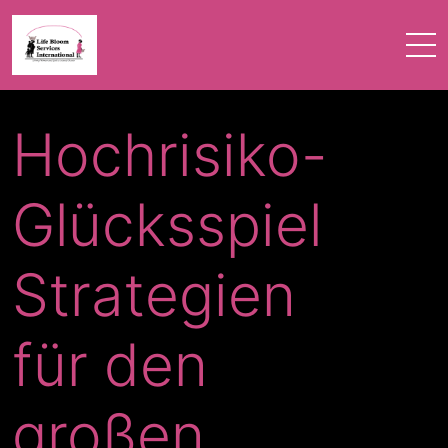
Hochrisiko-
Glücksspiel
Strategien
für den
großen