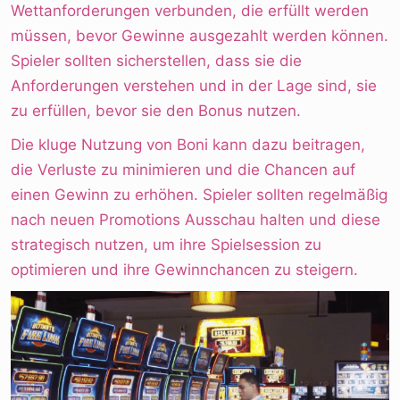
Wettanforderungen verbunden, die erfüllt werden
müssen, bevor Gewinne ausgezahlt werden können.
Spieler sollten sicherstellen, dass sie die
Anforderungen verstehen und in der Lage sind, sie
zu erfüllen, bevor sie den Bonus nutzen.
Die kluge Nutzung von Boni kann dazu beitragen,
die Verluste zu minimieren und die Chancen auf
einen Gewinn zu erhöhen. Spieler sollten regelmäßig
nach neuen Promotions Ausschau halten und diese
strategisch nutzen, um ihre Spielsession zu
optimieren und ihre Gewinnchancen zu steigern.