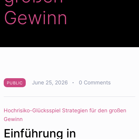
Gewinn
June 25, 2026
0 Comments
PUBLIC
Hochrisiko-Glücksspiel Strategien für den großen
Gewinn
Einführung in