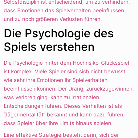
Selbstdisziplin ist entscheidend, um zu verhindern,
dass Emotionen das Spielverhalten beeinflussen
und zu noch größeren Verlusten führen.
Die Psychologie des
Spiels verstehen
Die Psychologie hinter dem Hochrisiko-Glücksspiel
ist komplex. Viele Spieler sind sich nicht bewusst,
wie sehr ihre Emotionen ihr Spielverhalten
beeinflussen können. Der Drang, zurückzugewinnen,
was verloren ging, kann zu irrationalen
Entscheidungen führen. Dieses Verhalten ist als
“Jägermentalität” bekannt und kann dazu führen,
dass Spieler über ihre Limits hinaus spielen.
Eine effektive Strategie besteht darin, sich der