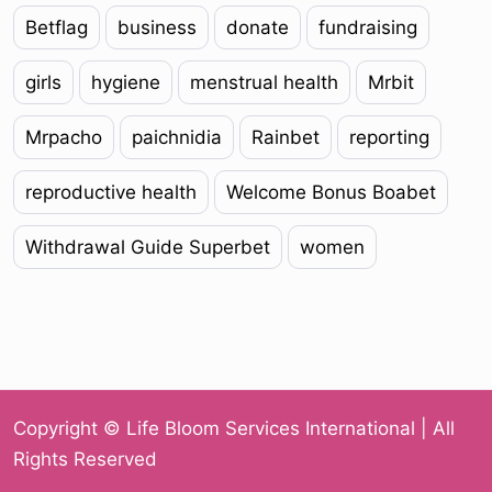
Betflag
business
donate
fundraising
girls
hygiene
menstrual health
Mrbit
Mrpacho
paichnidia
Rainbet
reporting
reproductive health
Welcome Bonus Boabet
Withdrawal Guide Superbet
women
Copyright © Life Bloom Services International | All
Rights Reserved