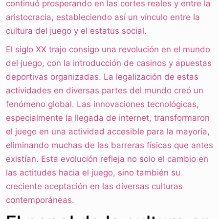
continuó prosperando en las cortes reales y entre la
aristocracia, estableciendo así un vínculo entre la
cultura del juego y el estatus social.
El siglo XX trajo consigo una revolución en el mundo
del juego, con la introducción de casinos y apuestas
deportivas organizadas. La legalización de estas
actividades en diversas partes del mundo creó un
fenómeno global. Las innovaciones tecnológicas,
especialmente la llegada de internet, transformaron
el juego en una actividad accesible para la mayoría,
eliminando muchas de las barreras físicas que antes
existían. Esta evolución refleja no solo el cambio en
las actitudes hacia el juego, sino también su
creciente aceptación en las diversas culturas
contemporáneas.