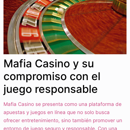
Mafia Casino y su
compromiso con el
juego responsable
Mafia Casino se presenta como una plataforma de
apuestas y juegos en línea que no solo busca
ofrecer entretenimiento, sino también promover un
entorno de juego seguro y responsable. Con una