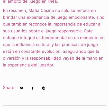
el ámbito del juego en línea.
En resumen, Mafia Casino no solo se enfoca en
brindar una experiencia de juego emocionante, sino
que también reconoce la importancia de educar a
sus usuarios sobre el juego responsable. Este
enfoque integral es fundamental en un momento en
que la influencia cultural y las prácticas de juego
están en constante evolución, asegurando que la
diversión y la responsabilidad vayan de la mano en
la experiencia del jugador.
Share: