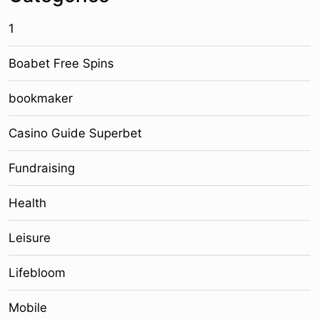
1
Boabet Free Spins
bookmaker
Casino Guide Superbet
Fundraising
Health
Leisure
Lifebloom
Mobile