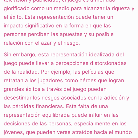
glorificado como un medio para alcanzar la riqueza y
el éxito. Esta representación puede tener un
impacto significativo en la forma en que las
personas perciben las apuestas y su posible
relación con el azar y el riesgo.
Sin embargo, esta representación idealizada del
juego puede llevar a percepciones distorsionadas
de la realidad. Por ejemplo, las películas que
retratan a los jugadores como héroes que logran
grandes éxitos a través del juego pueden
desestimar los riesgos asociados con la adicción y
las pérdidas financieras. Esta falta de una
representación equilibrada puede influir en las
decisiones de las personas, especialmente en los
jóvenes, que pueden verse atraídos hacia el mundo