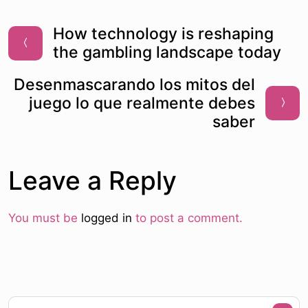
How technology is reshaping
the gambling landscape today
Desenmascarando los mitos del
juego lo que realmente debes
saber
Leave a Reply
You must be
logged in
to post a comment.