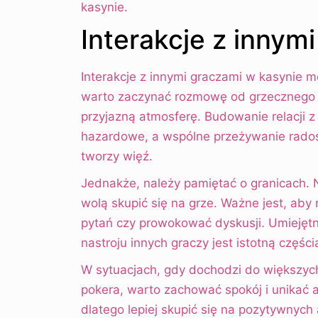
kasynie.
Interakcje z innym
Interakcje z innymi graczami w kasynie 
warto zaczynać rozmowę od grzecznego p
przyjazną atmosferę. Budowanie relacji
hazardowe, a wspólne przeżywanie radoś
tworzy więź.
Jednakże, należy pamiętać o granicach. 
wolą skupić się na grze. Ważne jest, aby
pytań czy prowokować dyskusji. Umiejętn
nastroju innych graczy jest istotną części
W sytuacjach, gdy dochodzi do większych
pokera, warto zachować spokój i unikać 
dlatego lepiej skupić się na pozytywnych