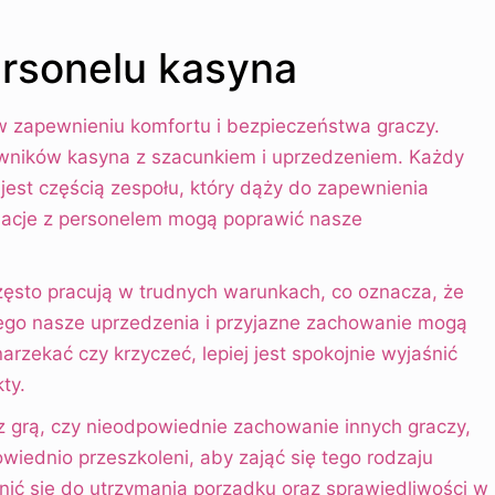
rsonelu kasyna
w zapewnieniu komfortu i bezpieczeństwa graczy.
owników kasyna z szacunkiem i uprzedzeniem. Każdy
 jest częścią zespołu, który dąży do zapewnienia
elacje z personelem mogą poprawić nasze
zęsto pracują w trudnych warunkach, co oznacza, że
atego nasze uprzedzenia i przyjazne zachowanie mogą
rzekać czy krzyczeć, lepiej jest spokojnie wyjaśnić
ty.
grą, czy nieodpowiednie zachowanie innych graczy,
owiednio przeszkoleni, aby zająć się tego rodzaju
ić się do utrzymania porządku oraz sprawiedliwości w