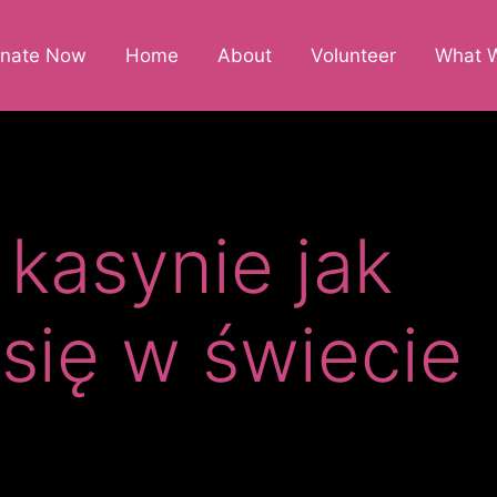
nate Now
Home
About
Volunteer
What 
 kasynie jak
się w świecie