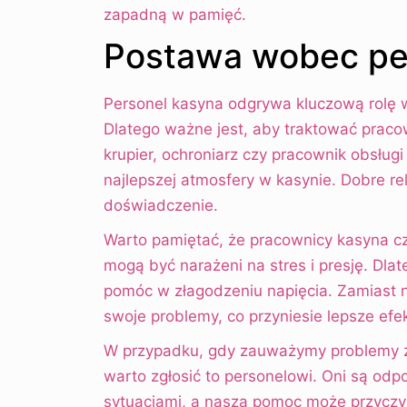
zapadną w pamięć.
Postawa wobec pe
Personel kasyna odgrywa kluczową rolę 
Dlatego ważne jest, aby traktować prac
krupier, ochroniarz czy pracownik obsługi
najlepszej atmosfery w kasynie. Dobre r
doświadczenie.
Warto pamiętać, że pracownicy kasyna c
mogą być narażeni na stres i presję. Dl
pomóc w złagodzeniu napięcia. Zamiast na
swoje problemy, co przyniesie lepsze efek
W przypadku, gdy zauważymy problemy z 
warto zgłosić to personelowi. Oni są odp
sytuacjami, a nasza pomoc może przyczyn