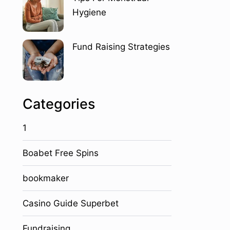
Hygiene
Fund Raising Strategies
Categories
1
Boabet Free Spins
bookmaker
Casino Guide Superbet
Fundraising