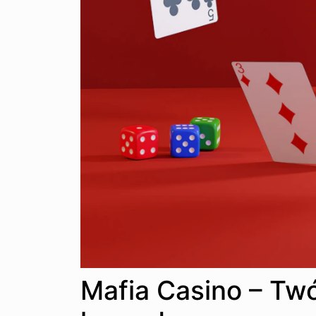
Mafia Casino – Twó