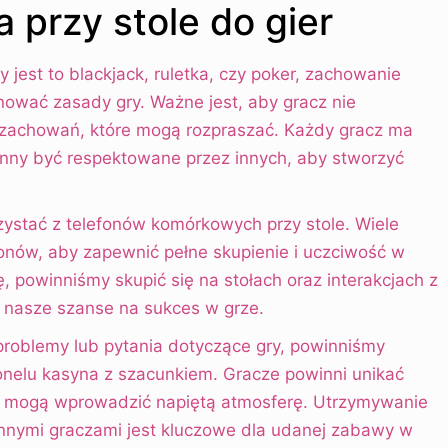
przy stole do gier
zy jest to blackjack, ruletka, czy poker, zachowanie
ować zasady gry. Ważne jest, aby gracz nie
h zachowań, które mogą rozpraszać. Każdy gracz ma
winny być respektowane przez innych, aby stworzyć
zystać z telefonów komórkowych przy stole. Wiele
nów, aby zapewnić pełne skupienie i uczciwość w
 powinniśmy skupić się na stołach oraz interakcjach z
 nasze szanse na sukces w grze.
problemy lub pytania dotyczące gry, powinniśmy
onelu kasyna z szacunkiem. Gracze powinni unikać
e mogą wprowadzić napiętą atmosferę. Utrzymywanie
 innymi graczami jest kluczowe dla udanej zabawy w