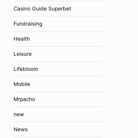
Casino Guide Superbet
Fundraising
Health
Leisure
Lifebloom
Mobile
Mrpacho
new
News