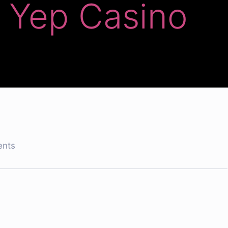
m Yep Casino
nts