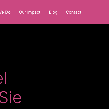
We Do
Our Impact
Blog
Contact
l
Sie