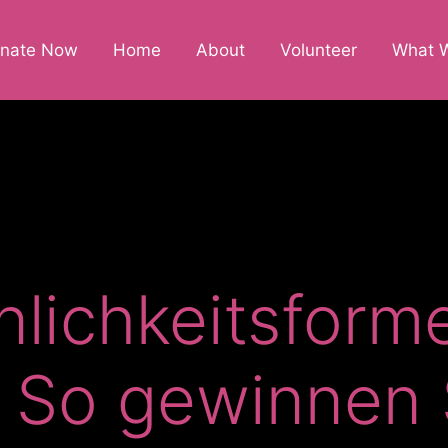
nate Now
Home
About
Volunteer
What 
lichkeitsforme
: So gewinnen 