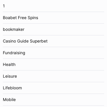
1
Boabet Free Spins
bookmaker
Casino Guide Superbet
Fundraising
Health
Leisure
Lifebloom
Mobile