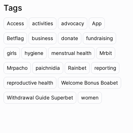
Tags
Access
activities
advocacy
App
Betflag
business
donate
fundraising
girls
hygiene
menstrual health
Mrbit
Mrpacho
paichnidia
Rainbet
reporting
reproductive health
Welcome Bonus Boabet
Withdrawal Guide Superbet
women