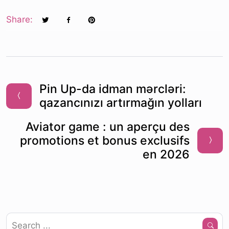
Share:
Pin Up-da idman mərcləri:
qazancınızı artırmağın yolları
Aviator game : un aperçu des
promotions et bonus exclusifs
en 2026