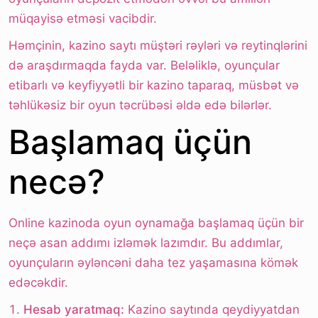
müqayisə etməsi vacibdir.
Həmçinin, kazino saytı müştəri rəyləri və reytinqlərini
də araşdırmaqda fayda var. Beləliklə, oyunçular
etibarlı və keyfiyyətli bir kazino taparaq, müsbət və
təhlükəsiz bir oyun təcrübəsi əldə edə bilərlər.
Başlamaq üçün
necə?
Online kazinoda oyun oynamağa başlamaq üçün bir
neçə asan addımı izləmək lazımdır. Bu addımlar,
oyunçuların əyləncəni daha tez yaşamasına kömək
edəcəkdir.
Hesab yaratmaq:
Kazino saytında qeydiyyatdan