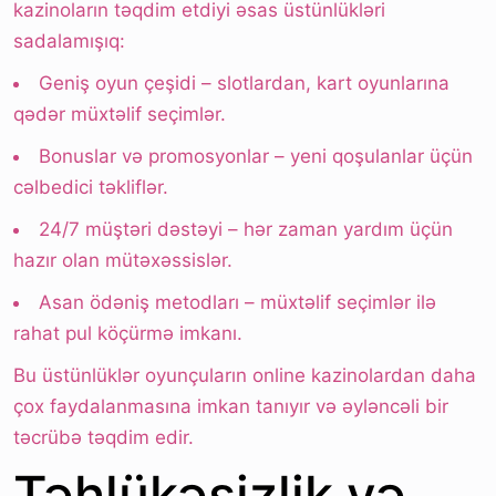
kazinoların təqdim etdiyi əsas üstünlükləri
sadalamışıq:
Geniş oyun çeşidi – slotlardan, kart oyunlarına
qədər müxtəlif seçimlər.
Bonuslar və promosyonlar – yeni qoşulanlar üçün
cəlbedici təkliflər.
24/7 müştəri dəstəyi – hər zaman yardım üçün
hazır olan mütəxəssislər.
Asan ödəniş metodları – müxtəlif seçimlər ilə
rahat pul köçürmə imkanı.
Bu üstünlüklər oyunçuların online kazinolardan daha
çox faydalanmasına imkan tanıyır və əyləncəli bir
təcrübə təqdim edir.
Təhlükəsizlik və