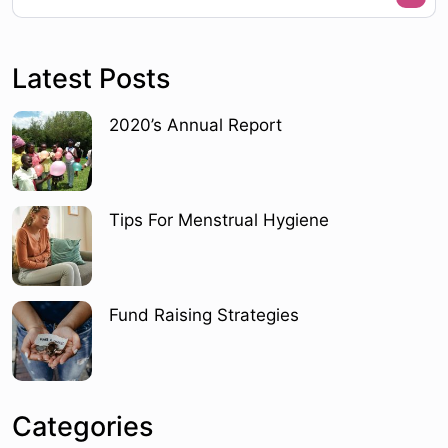
Latest Posts
2020’s Annual Report
Tips For Menstrual Hygiene
Fund Raising Strategies
Categories