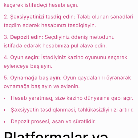
keçərək istifadəçi hesabı açın.
Şəxsiyyətinizi təsdiq edin:
Tələb olunan sənədləri
təqdim edərək hesabınızı təsdiqləyin.
Depozit edin:
Seçdiyiniz ödəniş metodunu
istifadə edərək hesabınıza pul əlavə edin.
Oyun seçin:
İstədiyiniz kazino oyununu seçərək
əyləncəyə başlayın.
Oynamağa başlayın:
Oyun qaydalarını öyrənərək
oynamağa başlayın və əylənin.
Hesab yaratmaq, sizə kazino dünyasına qapı açır.
Şəxsiyyətin təsdiqlənməsi, təhlükəsizliyinizi artırır.
Depozit prosesi, asan və sürətlidir.
Platformalar və