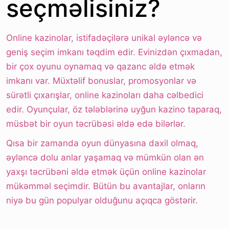
seçməlisiniz?
Online kazinolar, istifadəçilərə unikal əyləncə və
geniş seçim imkanı təqdim edir. Evinizdən çıxmadan,
bir çox oyunu oynamaq və qazanc əldə etmək
imkanı var. Müxtəlif bonuslar, promosyonlar və
sürətli çıxarışlar, online kazinoları daha cəlbedici
edir. Oyunçular, öz tələblərinə uyğun kazino taparaq,
müsbət bir oyun təcrübəsi əldə edə bilərlər.
Qısa bir zamanda oyun dünyasına daxil olmaq,
əyləncə dolu anlar yaşamaq və mümkün olan ən
yaxşı təcrübəni əldə etmək üçün online kazinolar
mükəmməl seçimdir. Bütün bu avantajlar, onların
niyə bu gün populyar olduğunu açıqca göstərir.