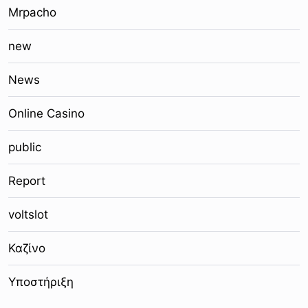
Mrpacho
new
News
Online Casino
public
Report
voltslot
Καζίνο
Υποστήριξη