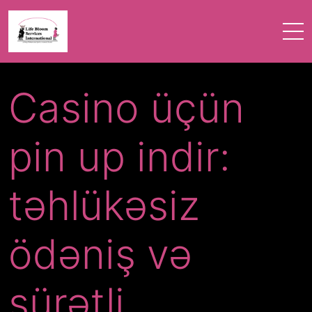
Casino üçün
pin up indir:
təhlükəsiz
ödəniş və
sürətli