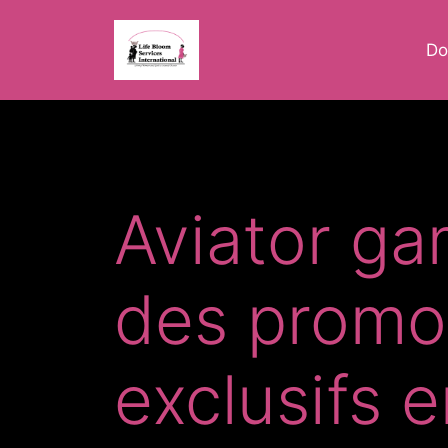
Do
Aviator ga
des promo
exclusifs 