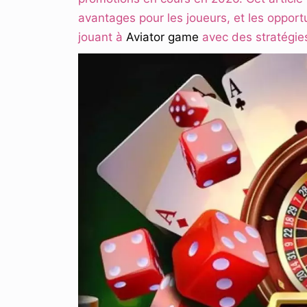
avantages pour les joueurs, et les oppor
jouant à
Aviator game
avec des stratégies