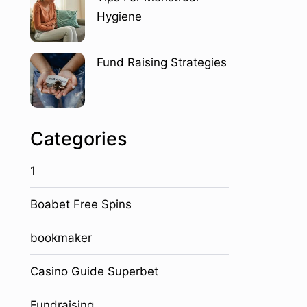
Hygiene
Fund Raising Strategies
Categories
1
Boabet Free Spins
bookmaker
Casino Guide Superbet
Fundraising