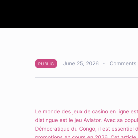
June 25, 2026
Comments 
PUBLIC
Le monde des jeux de casino en ligne est e
distingue est le jeu Aviator. Avec sa po
Démocratique du Congo, il est essentiel d
promotions en cours en 2026. Cet article 