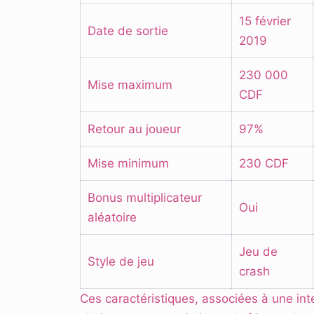
15 février
Date de sortie
2019
230 000
Mise maximum
CDF
Retour au joueur
97%
Mise minimum
230 CDF
Bonus multiplicateur
Oui
aléatoire
Jeu de
Style de jeu
crash
Ces caractéristiques, associées à une inter