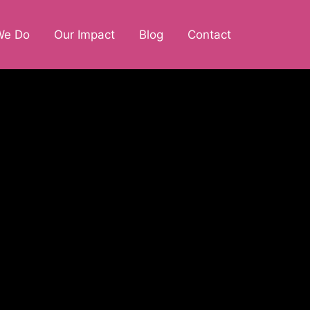
We Do
Our Impact
Blog
Contact