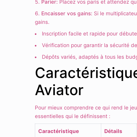
Parier:
Placez vos paris et attendez qu
Encaisser vos gains:
Si le multiplicate
gains.
Inscription facile et rapide pour début
Vérification pour garantir la sécurité d
Dépôts variés, adaptés à tous les bud
Caractéristiqu
Aviator
Pour mieux comprendre ce qui rend le jeu 
essentielles qui le définissent :
Caractéristique
Détails