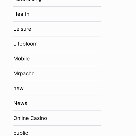
Health
Leisure
Lifebloom
Mobile
Mrpacho
new
News
Online Casino
public