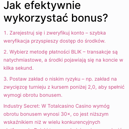
Jak efektywnie
wykorzystać bonus?
Zarejestruj się i zweryfikuj konto – szybka
weryfikacja przyspieszy dostęp do środków.
Wybierz metodę płatności BLIK – transakcje są
natychmiastowe, a środki pojawiają się na koncie w
kilka sekund.
Postaw zakład o niskim ryzyku – np. zakład na
zwycięzcę turnieju z kursem poniżej 2,0, aby spełnić
wymogi obrotu bonusem.
Industry Secret: W Totalcasino Casino wymóg
obrotu bonusem wynosi 30×, co jest niższym
wskaźnikiem niż w wielu konkurencyjnych