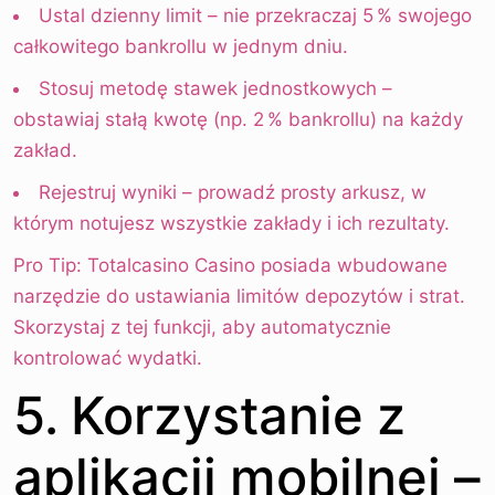
Ustal dzienny limit – nie przekraczaj 5 % swojego
całkowitego bankrollu w jednym dniu.
Stosuj metodę stawek jednostkowych –
obstawiaj stałą kwotę (np. 2 % bankrollu) na każdy
zakład.
Rejestruj wyniki – prowadź prosty arkusz, w
którym notujesz wszystkie zakłady i ich rezultaty.
Pro Tip: Totalcasino Casino posiada wbudowane
narzędzie do ustawiania limitów depozytów i strat.
Skorzystaj z tej funkcji, aby automatycznie
kontrolować wydatki.
5. Korzystanie z
aplikacji mobilnej –