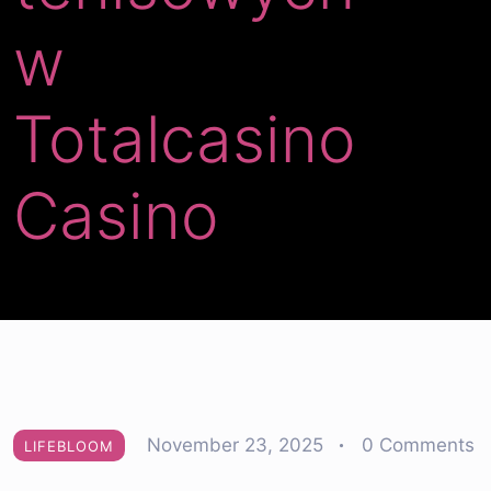
w
Totalcasino
Casino
November 23, 2025
0 Comments
LIFEBLOOM