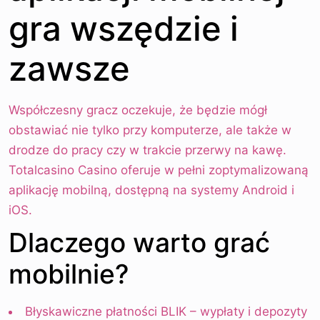
gra wszędzie i
zawsze
Współczesny gracz oczekuje, że będzie mógł
obstawiać nie tylko przy komputerze, ale także w
drodze do pracy czy w trakcie przerwy na kawę.
Totalcasino Casino oferuje w pełni zoptymalizowaną
aplikację mobilną, dostępną na systemy Android i
iOS.
Dlaczego warto grać
mobilnie?
Błyskawiczne płatności BLIK – wypłaty i depozyty