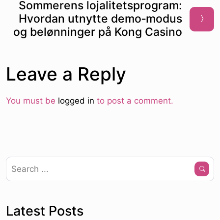
Sommerens lojalitetsprogram:
Hvordan utnytte demo‑modus
og belønninger på Kong Casino
Leave a Reply
You must be
logged in
to post a comment.
Latest Posts