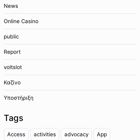
News
Online Casino
public
Report
voltslot
Καζίνο
Υποστήριξη
Tags
Access
activities
advocacy
App