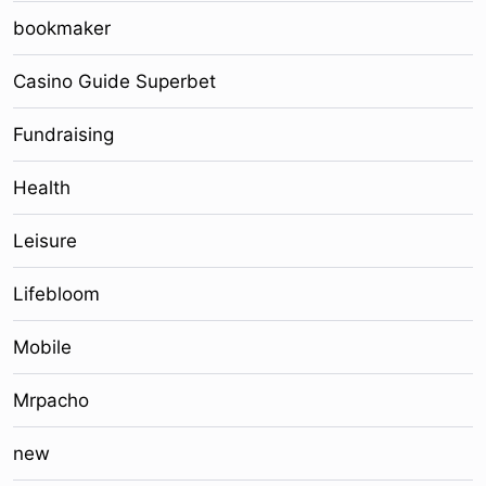
bookmaker
Casino Guide Superbet
Fundraising
Health
Leisure
Lifebloom
Mobile
Mrpacho
new