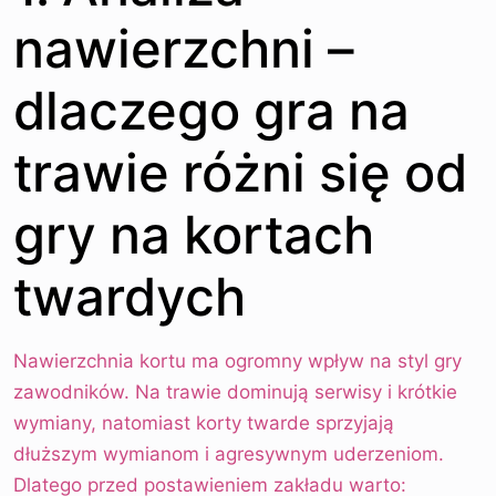
nawierzchni –
dlaczego gra na
trawie różni się od
gry na kortach
twardych
Nawierzchnia kortu ma ogromny wpływ na styl gry
zawodników. Na trawie dominują serwisy i krótkie
wymiany, natomiast korty twarde sprzyjają
dłuższym wymianom i agresywnym uderzeniom.
Dlatego przed postawieniem zakładu warto: