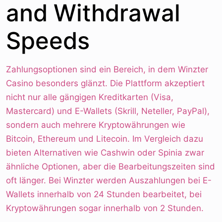
and Withdrawal
Speeds
Zahlungsoptionen sind ein Bereich, in dem Winzter
Casino besonders glänzt. Die Plattform akzeptiert
nicht nur alle gängigen Kreditkarten (Visa,
Mastercard) und E-Wallets (Skrill, Neteller, PayPal),
sondern auch mehrere Kryptowährungen wie
Bitcoin, Ethereum und Litecoin. Im Vergleich dazu
bieten Alternativen wie Cashwin oder Spinia zwar
ähnliche Optionen, aber die Bearbeitungszeiten sind
oft länger. Bei Winzter werden Auszahlungen bei E-
Wallets innerhalb von 24 Stunden bearbeitet, bei
Kryptowährungen sogar innerhalb von 2 Stunden.