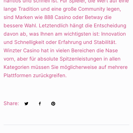
nahtlos und schnell ist. Für Spieler, die Wert auf eine
lange Tradition und eine große Community legen,
sind Marken wie 888 Casino oder Betway die
bessere Wahl. Letztendlich hängt die Entscheidung
davon ab, was Ihnen am wichtigsten ist: Innovation
und Schnelligkeit oder Erfahrung und Stabilität.
Winzter Casino hat in vielen Bereichen die Nase
vorn, aber für absolute Spitzenleistungen in allen
Kategorien müssen Sie möglicherweise auf mehrere
Plattformen zurückgreifen.
Share: