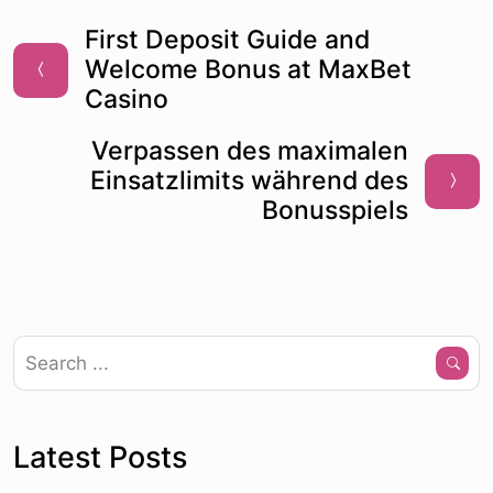
First Deposit Guide and
Welcome Bonus at MaxBet
Casino
Verpassen des maximalen
Einsatzlimits während des
Bonusspiels
Latest Posts