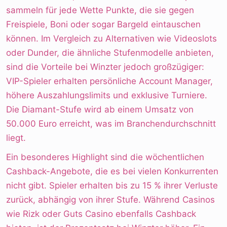
sammeln für jede Wette Punkte, die sie gegen
Freispiele, Boni oder sogar Bargeld eintauschen
können. Im Vergleich zu Alternativen wie Videoslots
oder Dunder, die ähnliche Stufenmodelle anbieten,
sind die Vorteile bei Winzter jedoch großzügiger:
VIP-Spieler erhalten persönliche Account Manager,
höhere Auszahlungslimits und exklusive Turniere.
Die Diamant-Stufe wird ab einem Umsatz von
50.000 Euro erreicht, was im Branchendurchschnitt
liegt.
Ein besonderes Highlight sind die wöchentlichen
Cashback-Angebote, die es bei vielen Konkurrenten
nicht gibt. Spieler erhalten bis zu 15 % ihrer Verluste
zurück, abhängig von ihrer Stufe. Während Casinos
wie Rizk oder Guts Casino ebenfalls Cashback