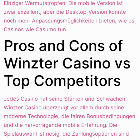
Einziger Wermutstropfen: Die mobile Version ist
zwar exzellent, aber die Desktop-Version könnte
noch mehr Anpassungsmöglichkeiten bieten, wie es
Casinos wie Casumo tun.
Pros and Cons of
Winzter Casino vs
Top Competitors
Jedes Casino hat seine Stärken und Schwächen.
Winzter Casino überzeugt vor allem durch seine
moderne Technologie, die fairen Bonusbedingungen
und die hervorragende mobile Erfahrung. Die
Spielauswahl ist riesig, die Zahlungsoptionen sind