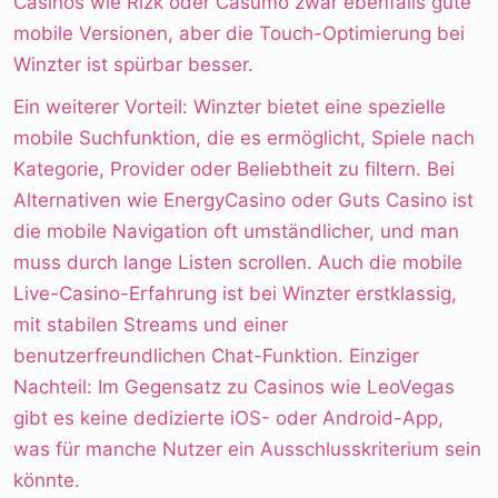
Casinos wie Rizk oder Casumo zwar ebenfalls gute
mobile Versionen, aber die Touch-Optimierung bei
Winzter ist spürbar besser.
Ein weiterer Vorteil: Winzter bietet eine spezielle
mobile Suchfunktion, die es ermöglicht, Spiele nach
Kategorie, Provider oder Beliebtheit zu filtern. Bei
Alternativen wie EnergyCasino oder Guts Casino ist
die mobile Navigation oft umständlicher, und man
muss durch lange Listen scrollen. Auch die mobile
Live-Casino-Erfahrung ist bei Winzter erstklassig,
mit stabilen Streams und einer
benutzerfreundlichen Chat-Funktion. Einziger
Nachteil: Im Gegensatz zu Casinos wie LeoVegas
gibt es keine dedizierte iOS- oder Android-App,
was für manche Nutzer ein Ausschlusskriterium sein
könnte.