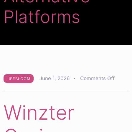
Platforms
on
June 1, 2026
Comments Off
LIFEBLOOM
Winzte
Casino
Game
Winzter
Selecti
vs
Alterna