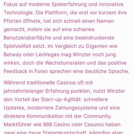
Fokus auf moderne Spielerfahrung und innovative
Technologie. Die Plattform, die erst vor kurzem ihre
Pforten öffnete, hat sich schnell einen Namen
gemacht, indem sie auf eine schlanke
Benutzeroberfläche und eine beeindruckende
Spielvielfalt setzt. Im Vergleich zu Giganten wie
Betway oder LeoVegas mag Winzter noch jung
wirken, doch die Wachstumsraten und das positive
Feedback in Foren sprechen eine deutliche Sprache.
Während traditionelle Casinos oft mit
jahrzehntelanger Erfahrung punkten, nutzt Winzter
den Vorteil der Start-up-Agilität: schnellere
Updates, modernere Zahlungssysteme und eine
direktere Kommunikation mit der Community.
Marktführer wie 888 Casino oder Casumo haben
zwar eine treue Stammkundschaft, kämpfen aber