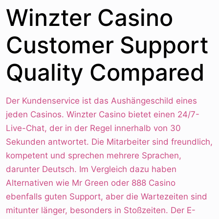
Winzter Casino
Customer Support
Quality Compared
Der Kundenservice ist das Aushängeschild eines
jeden Casinos. Winzter Casino bietet einen 24/7-
Live-Chat, der in der Regel innerhalb von 30
Sekunden antwortet. Die Mitarbeiter sind freundlich,
kompetent und sprechen mehrere Sprachen,
darunter Deutsch. Im Vergleich dazu haben
Alternativen wie Mr Green oder 888 Casino
ebenfalls guten Support, aber die Wartezeiten sind
mitunter länger, besonders in Stoßzeiten. Der E-