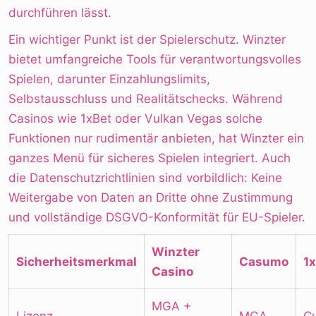
durchführen lässt.
Ein wichtiger Punkt ist der Spielerschutz. Winzter
bietet umfangreiche Tools für verantwortungsvolles
Spielen, darunter Einzahlungslimits,
Selbstausschluss und Realitätschecks. Während
Casinos wie 1xBet oder Vulkan Vegas solche
Funktionen nur rudimentär anbieten, hat Winzter ein
ganzes Menü für sicheres Spielen integriert. Auch
die Datenschutzrichtlinien sind vorbildlich: Keine
Weitergabe von Daten an Dritte ohne Zustimmung
und vollständige DSGVO-Konformität für EU-Spieler.
Winzter
Sicherheitsmerkmal
Casumo
1
Casino
MGA +