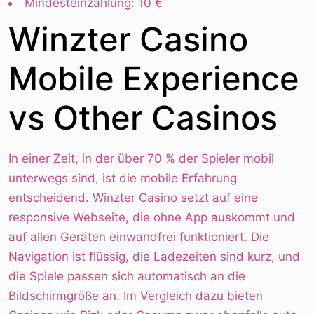
Mindesteinzahlung: 10 €
Winzter Casino
Mobile Experience
vs Other Casinos
In einer Zeit, in der über 70 % der Spieler mobil
unterwegs sind, ist die mobile Erfahrung
entscheidend. Winzter Casino setzt auf eine
responsive Webseite, die ohne App auskommt und
auf allen Geräten einwandfrei funktioniert. Die
Navigation ist flüssig, die Ladezeiten sind kurz, und
die Spiele passen sich automatisch an die
Bildschirmgröße an. Im Vergleich dazu bieten