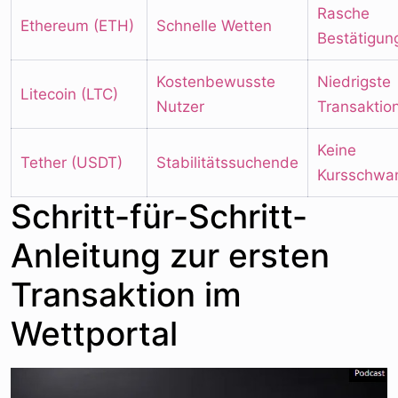
Rasche
Ethereum (ETH)
Schnelle Wetten
Bestätigun
Kostenbewusste
Niedrigste
Litecoin (LTC)
Nutzer
Transaktio
Keine
Tether (USDT)
Stabilitätssuchende
Kursschwa
Schritt-für-Schritt-
Anleitung zur ersten
Transaktion im
Wettportal