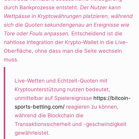
durch Bankprozesse entsteht.
Der Nutzer kann
Wettpässe in Kryptowährungen platzieren, während
sich die Quoten sekundengenau an Ereignisse wie
Tore oder Fouls anpassen.
Entscheidend ist die
nahtlose Integration der Krypto-Wallet in die Live-
Oberfläche, ohne dass man die Seite wechseln
muss.
Live-Wetten und Echtzeit-Quoten mit
Kryptounterstützung nutzen bedeutet,
unmittelbar auf Spielereignisse
https://bitcoin-
sports-betting.com/
reagieren zu können,
während die Blockchain die
Transaktionssicherheit und -geschwindigkeit
gewährleistet.