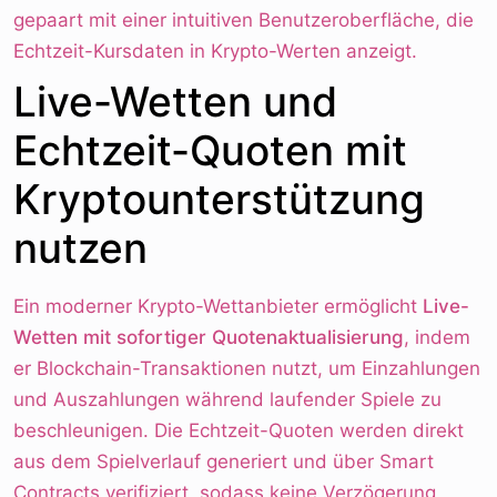
gepaart mit einer intuitiven Benutzeroberfläche, die
Echtzeit-Kursdaten in Krypto-Werten anzeigt.
Live-Wetten und
Echtzeit-Quoten mit
Kryptounterstützung
nutzen
Ein moderner Krypto-Wettanbieter ermöglicht
Live-
Wetten mit sofortiger Quotenaktualisierung
, indem
er Blockchain-Transaktionen nutzt, um Einzahlungen
und Auszahlungen während laufender Spiele zu
beschleunigen. Die Echtzeit-Quoten werden direkt
aus dem Spielverlauf generiert und über Smart
Contracts verifiziert, sodass keine Verzögerung