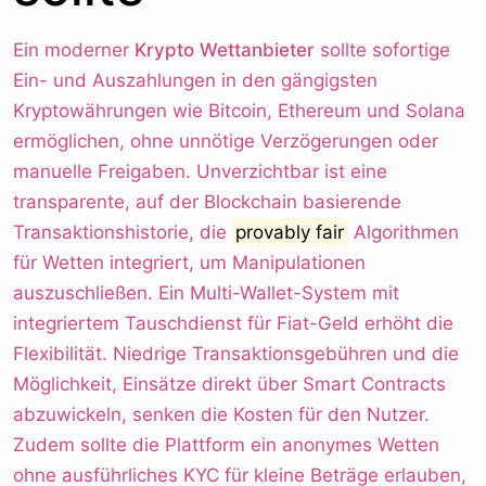
Ein moderner
Krypto Wettanbieter
sollte sofortige
Ein- und Auszahlungen in den gängigsten
Kryptowährungen wie Bitcoin, Ethereum und Solana
ermöglichen, ohne unnötige Verzögerungen oder
manuelle Freigaben. Unverzichtbar ist eine
transparente, auf der Blockchain basierende
Transaktionshistorie, die
provably fair
Algorithmen
für Wetten integriert, um Manipulationen
auszuschließen. Ein Multi-Wallet-System mit
integriertem Tauschdienst für Fiat-Geld erhöht die
Flexibilität. Niedrige Transaktionsgebühren und die
Möglichkeit, Einsätze direkt über Smart Contracts
abzuwickeln, senken die Kosten für den Nutzer.
Zudem sollte die Plattform ein anonymes Wetten
ohne ausführliches KYC für kleine Beträge erlauben,