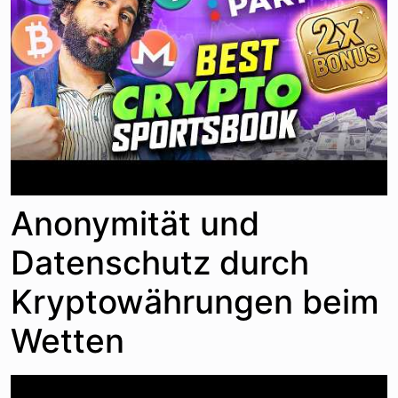
Anonymität und
Datenschutz durch
Kryptowährungen beim
Wetten