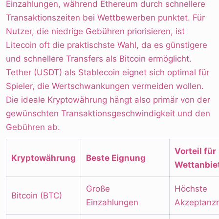
Einzahlungen, während Ethereum durch schnellere
Transaktionszeiten bei Wettbewerben punktet. Für
Nutzer, die niedrige Gebühren priorisieren, ist
Litecoin oft die praktischste Wahl, da es günstigere
und schnellere Transfers als Bitcoin ermöglicht.
Tether (USDT) als Stablecoin eignet sich optimal für
Spieler, die Wertschwankungen vermeiden wollen.
Die ideale Kryptowährung hängt also primär von der
gewünschten Transaktionsgeschwindigkeit und den
Gebühren ab.
Vorteil für
Kryptowährung
Beste Eignung
Wettanbie
Große
Höchste
Bitcoin (BTC)
Einzahlungen
Akzeptanzr