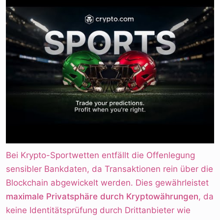
Bei Krypto-Sportwetten entfällt die Offenlegung
sensibler Bankdaten, da Transaktionen rein über die
Blockchain abgewickelt werden. Dies gewährleistet
maximale Privatsphäre durch Kryptowährungen
, da
keine Identitätsprüfung durch Drittanbieter wie