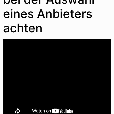
eines Anbieters
achten