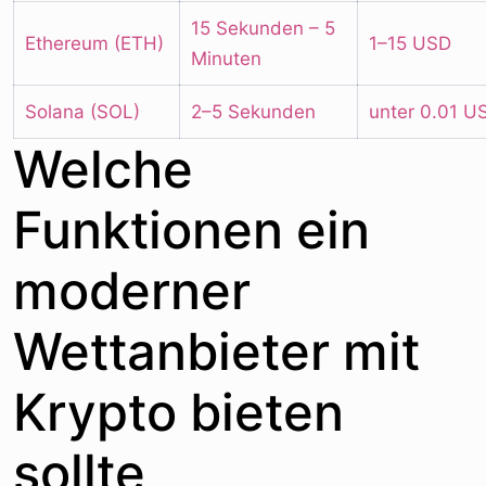
15 Sekunden – 5
Ethereum (ETH)
1–15 USD
Minuten
Solana (SOL)
2–5 Sekunden
unter 0.01 U
Welche
Funktionen ein
moderner
Wettanbieter mit
Krypto bieten
sollte