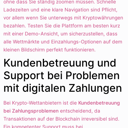
ohne dass Sie ständig zoomen müssen. Schnelle
Ladezeiten und eine klare Navigation sind Pflicht,
vor allem wenn Sie unterwegs mit Kryptowährungen
bezahlen. Testen Sie die Plattform am besten kurz
mit einer Demo-Ansicht, um sicherzustellen, dass
alle Wettmärkte und Einzahlungs-Optionen auf dem
kleinen Bildschirm perfekt funktionieren.
Kundenbetreuung und
Support bei Problemen
mit digitalen Zahlungen
Bei Krypto-Wettanbietern ist die
Kundenbetreuung
bei Zahlungsproblemen
entscheidend, da
Transaktionen auf der Blockchain irreversibel sind.
Ein kompetenter Support muss bei