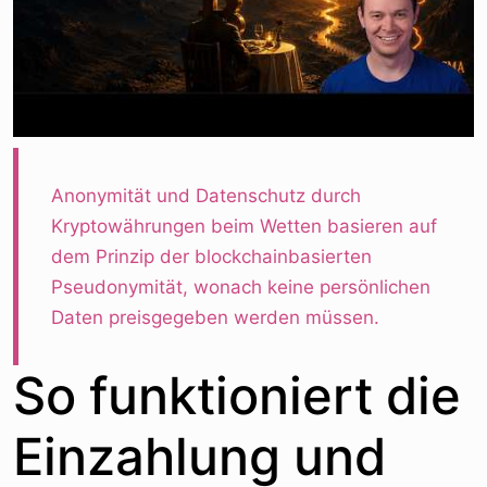
Anonymität und Datenschutz durch
Kryptowährungen beim Wetten basieren auf
dem Prinzip der blockchainbasierten
Pseudonymität, wonach keine persönlichen
Daten preisgegeben werden müssen.
So funktioniert die
Einzahlung und