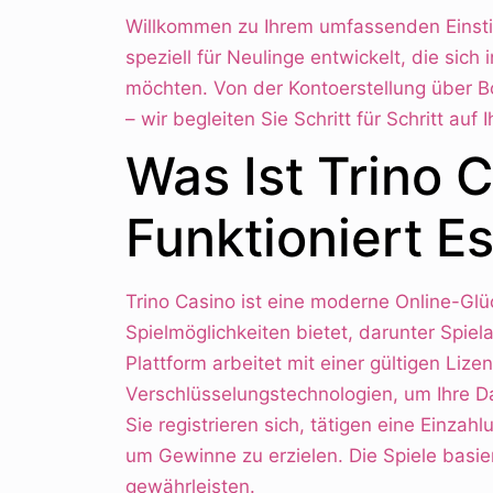
Willkommen zu Ihrem umfassenden Einstie
speziell für Neulinge entwickelt, die sic
möchten. Von der Kontoerstellung über B
– wir begleiten Sie Schritt für Schritt auf I
Was Ist Trino 
Funktioniert E
Trino Casino ist eine moderne Online-Glüc
Spielmöglichkeiten bietet, darunter Spie
Plattform arbeitet mit einer gültigen Lize
Verschlüsselungstechnologien, um Ihre Da
Sie registrieren sich, tätigen eine Einzah
um Gewinne zu erzielen. Die Spiele basie
gewährleisten.