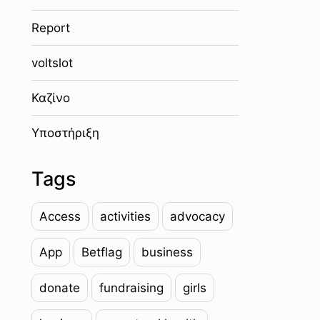
Report
voltslot
Καζίνο
Υποστήριξη
Tags
Access
activities
advocacy
App
Betflag
business
donate
fundraising
girls