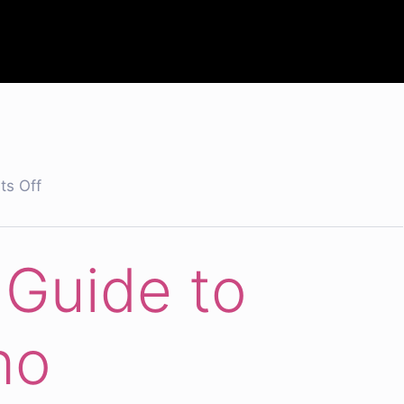
on
s Off
Trino
Casino
Willkommensbonus
 Guide to
und
Ersteinzahlungsangebot
no