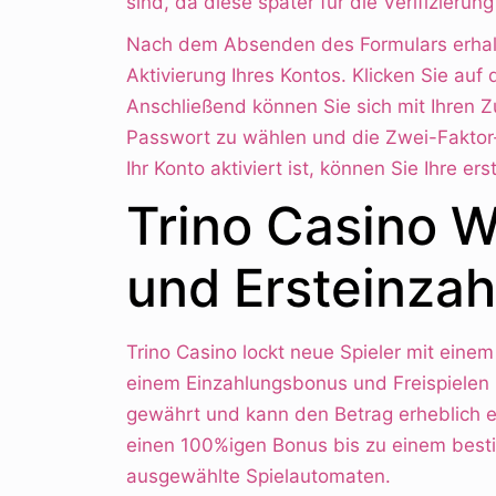
sind, da diese später für die Verifizierun
Nach dem Absenden des Formulars erhalte
Aktivierung Ihres Kontos. Klicken Sie au
Anschließend können Sie sich mit Ihren 
Passwort zu wählen und die Zwei-Faktor-A
Ihr Konto aktiviert ist, können Sie Ihre e
Trino Casino 
und Ersteinza
Trino Casino lockt neue Spieler mit eine
einem Einzahlungsbonus und Freispielen b
gewährt und kann den Betrag erheblich e
einen 100%igen Bonus bis zu einem besti
ausgewählte Spielautomaten.