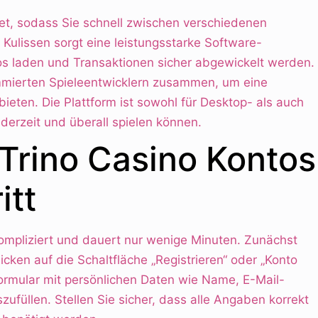
ltet, sodass Sie schnell zwischen verschiedenen
 Kulissen sorgt eine leistungsstarke Software-
slos laden und Transaktionen sicher abgewickelt werden.
ommierten Spieleentwicklern zusammen, um eine
ieten. Die Plattform ist sowohl für Desktop- als auch
ederzeit und überall spielen können.
 Trino Casino Kontos
itt
nkompliziert und dauert nur wenige Minuten. Zunächst
icken auf die Schaltfläche „Registrieren“ oder „Konto
 Formular mit persönlichen Daten wie Name, E-Mail-
füllen. Stellen Sie sicher, dass alle Angaben korrekt