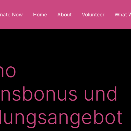
nate Now
Home
About
Volunteer
What 
no
nsbonus und
hlungsangebot