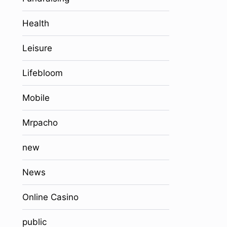
Health
Leisure
Lifebloom
Mobile
Mrpacho
new
News
Online Casino
public