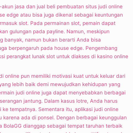
akun jasa dan jual beli pembuatan situs judi online
ouse edge atau bisa juga dikenal sebagai keuntungan
rmasuk slot. Pada permainan slot, pemain dapat
n gulungan pada payline. Namun, meskipun
ng banyak, namun bukan berarti Anda bisa
juga berpengaruh pada house edge. Pengembang
perangkat lunak slot untuk diakses di kasino online
 online pun memiliki motivasi kuat untuk keluar dari
di yang lebih baik demi mewujudkan kehidupan yang
bermain judi online juga dapat menyebabkan berbagai
serangan jantung. Dalam kasus lotre, Anda harus
ke tempatnya. Sementara itu, aplikasi judi online
u karena ada di ponsel. Dengan berbagai keunggulan
ka BolaGG dianggap sebagai tempat taruhan terbaik