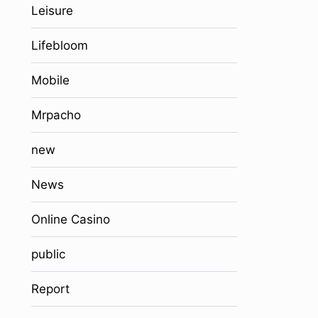
Leisure
Lifebloom
Mobile
Mrpacho
new
News
Online Casino
public
Report