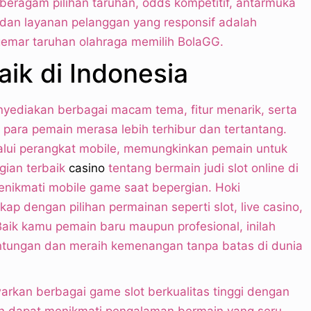
eragam pilihan taruhan, odds kompetitif, antarmuka
dan layanan pelanggan yang responsif adalah
mar taruhan olahraga memilih BolaGG.
aik di Indonesia
yediakan berbagai macam tema, fitur menarik, serta
para pemain merasa lebih terhibur dan tertantang.
lalui perangkat mobile, memungkinkan pemain untuk
gian terbaik
casino
tentang bermain judi slot online di
nikmati mobile game saat bepergian. Hoki
p dengan pilihan permainan seperti slot, live casino,
 Baik kamu pemain baru maupun profesional, inilah
ntungan dan meraih kemenangan tanpa batas di dunia
arkan berbagai game slot berkualitas tinggi dengan