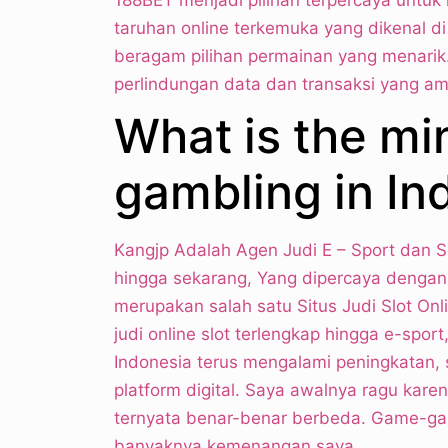
188BET menjadi pilihan terpercaya untuk 
taruhan online terkemuka yang dikenal 
beragam pilihan permainan yang menarik.
perlindungan data dan transaksi yang ama
What is the mi
gambling in In
Kangjp Adalah Agen Judi E – Sport dan Sl
hingga sekarang, Yang dipercaya dengan
merupakan salah satu Situs Judi Slot On
judi online slot terlengkap hingga e-sport,
Indonesia terus mengalami peningkatan, 
platform digital. Saya awalnya ragu kare
ternyata benar-benar berbeda. Game-game
banyaknya kemenangan saya.