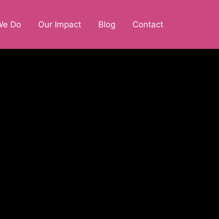
We Do
Our Impact
Blog
Contact