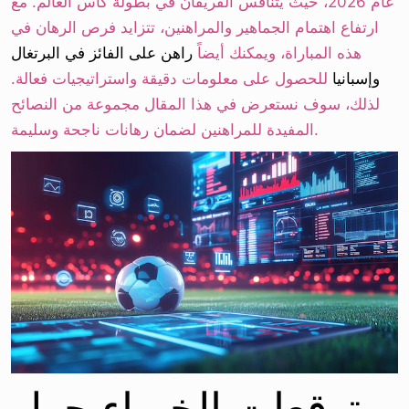
عام 2026، حيث يتنافس الفريقان في بطولة كأس العالم. مع
النصائح
ارتفاع اهتمام الجماهير والمراهنين، تتزايد فرص الرهان في
للرهانات
هذه المباراة، ويمكنك أيضاً
راهن على الفائز في البرتغال
الناجحة
وإسبانيا
للحصول على معلومات دقيقة واستراتيجيات فعالة.
لذلك، سوف نستعرض في هذا المقال مجموعة من النصائح
المفيدة للمراهنين لضمان رهانات ناجحة وسليمة.
توقعات الخبراء حول