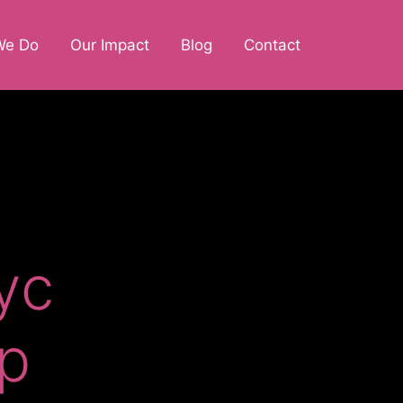
We Do
Our Impact
Blog
Contact
ус
р