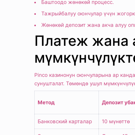
Баштоодо жөнөкөй процесс.
Тажрыйбалуу оюнчулар үчүн жогорк
Жөнөкөй депозит жана акча алуу о
Платеж жана 
мүмкүнчүлүкт
Pinco казинонун оюнчуларына ар канда
сунушталат. Төмөндө ушул мүмкүнчүлү
Метод
Депозит уб
Банковский карталар
10 мүнөттө