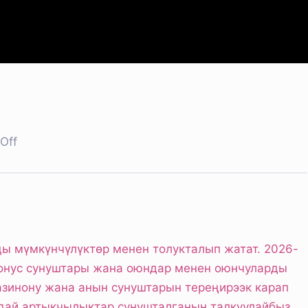
on
Off
Pinco
казино:
2026-
жылдагы
эң
ы мүмкүнчүлүктөр менен толукталып жатат. 2026-
мыкты
бонус сунуштары жана оюндар менен оюнчуларды
бонус
 казинону жана анын сунуштарын тереңирээк карап
сунуштары
дай артыкчылыктар сунушталганын талкуулайбыз.