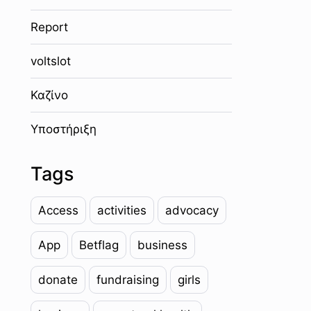
Report
voltslot
Καζίνο
Υποστήριξη
Tags
Access
activities
advocacy
App
Betflag
business
donate
fundraising
girls