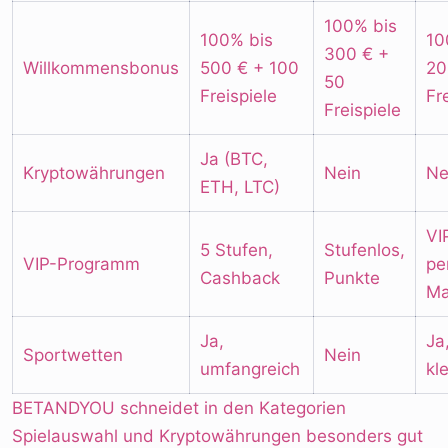
100% bis
100% bis
10
300 € +
Willkommensbonus
500 € + 100
20
50
Freispiele
Fr
Freispiele
Ja (BTC,
Kryptowährungen
Nein
Ne
ETH, LTC)
VI
5 Stufen,
Stufenlos,
VIP-Programm
pe
Cashback
Punkte
Ma
Ja,
Ja
Sportwetten
Nein
umfangreich
kl
BETANDYOU schneidet in den Kategorien
Spielauswahl und Kryptowährungen besonders gut