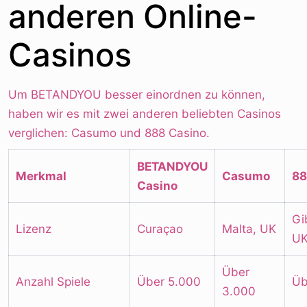
anderen Online-
Casinos
Um BETANDYOU besser einordnen zu können,
haben wir es mit zwei anderen beliebten Casinos
verglichen: Casumo und 888 Casino.
BETANDYOU
Merkmal
Casumo
88
Casino
Gi
Lizenz
Curaçao
Malta, UK
U
Über
Anzahl Spiele
Über 5.000
Üb
3.000