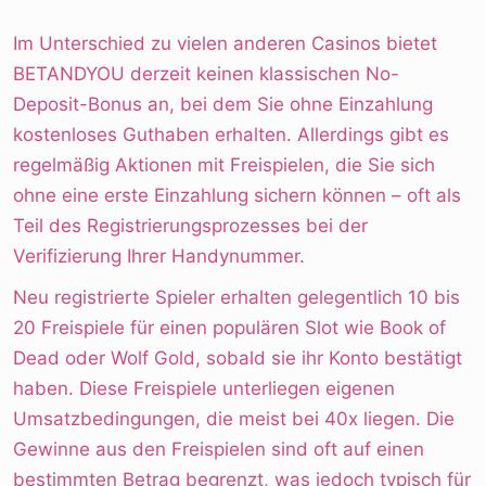
Im Unterschied zu vielen anderen Casinos bietet
BETANDYOU derzeit keinen klassischen No-
Deposit-Bonus an, bei dem Sie ohne Einzahlung
kostenloses Guthaben erhalten. Allerdings gibt es
regelmäßig Aktionen mit Freispielen, die Sie sich
ohne eine erste Einzahlung sichern können – oft als
Teil des Registrierungsprozesses bei der
Verifizierung Ihrer Handynummer.
Neu registrierte Spieler erhalten gelegentlich 10 bis
20 Freispiele für einen populären Slot wie Book of
Dead oder Wolf Gold, sobald sie ihr Konto bestätigt
haben. Diese Freispiele unterliegen eigenen
Umsatzbedingungen, die meist bei 40x liegen. Die
Gewinne aus den Freispielen sind oft auf einen
bestimmten Betrag begrenzt, was jedoch typisch für