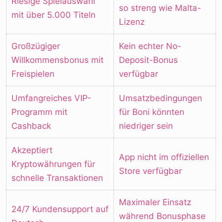
Riesige Spielauswahl
so streng wie Malta-
mit über 5.000 Titeln
Lizenz
Großzügiger
Kein echter No-
Willkommensbonus mit
Deposit-Bonus
Freispielen
verfügbar
Umfangreiches VIP-
Umsatzbedingungen
Programm mit
für Boni könnten
Cashback
niedriger sein
Akzeptiert
App nicht im offiziellen
Kryptowährungen für
Store verfügbar
schnelle Transaktionen
Maximaler Einsatz
24/7 Kundensupport auf
während Bonusphase