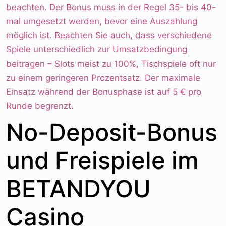
beachten. Der Bonus muss in der Regel 35- bis 40-
mal umgesetzt werden, bevor eine Auszahlung
möglich ist. Beachten Sie auch, dass verschiedene
Spiele unterschiedlich zur Umsatzbedingung
beitragen – Slots meist zu 100%, Tischspiele oft nur
zu einem geringeren Prozentsatz. Der maximale
Einsatz während der Bonusphase ist auf 5 € pro
Runde begrenzt.
No-Deposit-Bonus
und Freispiele im
BETANDYOU
Casino