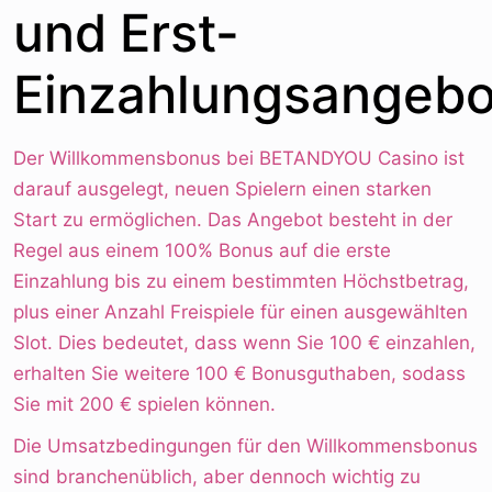
und Erst-
Einzahlungsangebo
Der Willkommensbonus bei BETANDYOU Casino ist
darauf ausgelegt, neuen Spielern einen starken
Start zu ermöglichen. Das Angebot besteht in der
Regel aus einem 100% Bonus auf die erste
Einzahlung bis zu einem bestimmten Höchstbetrag,
plus einer Anzahl Freispiele für einen ausgewählten
Slot. Dies bedeutet, dass wenn Sie 100 € einzahlen,
erhalten Sie weitere 100 € Bonusguthaben, sodass
Sie mit 200 € spielen können.
Die Umsatzbedingungen für den Willkommensbonus
sind branchenüblich, aber dennoch wichtig zu