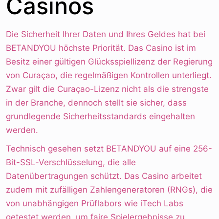
Casinos
Die Sicherheit Ihrer Daten und Ihres Geldes hat bei
BETANDYOU höchste Priorität. Das Casino ist im
Besitz einer gültigen Glücksspiellizenz der Regierung
von Curaçao, die regelmäßigen Kontrollen unterliegt.
Zwar gilt die Curaçao-Lizenz nicht als die strengste
in der Branche, dennoch stellt sie sicher, dass
grundlegende Sicherheitsstandards eingehalten
werden.
Technisch gesehen setzt BETANDYOU auf eine 256-
Bit-SSL-Verschlüsselung, die alle
Datenübertragungen schützt. Das Casino arbeitet
zudem mit zufälligen Zahlengeneratoren (RNGs), die
von unabhängigen Prüflabors wie iTech Labs
getestet werden, um faire Spielergebnisse zu