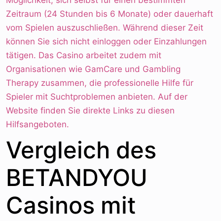
Möglichkeit, sich selbst für einen bestimmten
Zeitraum (24 Stunden bis 6 Monate) oder dauerhaft
vom Spielen auszuschließen. Während dieser Zeit
können Sie sich nicht einloggen oder Einzahlungen
tätigen. Das Casino arbeitet zudem mit
Organisationen wie GamCare und Gambling
Therapy zusammen, die professionelle Hilfe für
Spieler mit Suchtproblemen anbieten. Auf der
Website finden Sie direkte Links zu diesen
Hilfsangeboten.
Vergleich des
BETANDYOU
Casinos mit