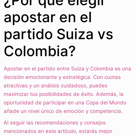
apostar en el
partido Suiza vs
Colombia?
Apostar en el partido entre Suiza y Colombia es una
decisión emocionante y estratégica. Con cuotas
atractivas y un análisis cuidadoso, puedes
maximizar tus posibilidades de éxito. Además, la
oportunidad de participar en una Copa del Mundo
añade un nivel único de emoción y competencia.
Al seguir las recomendaciones y consejos
mencionados en este artículo, estarás mejor