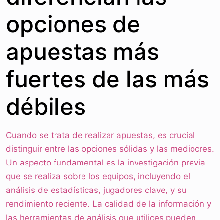
opciones de
apuestas más
fuertes de las más
débiles
Cuando se trata de realizar apuestas, es crucial
distinguir entre las opciones sólidas y las mediocres.
Un aspecto fundamental es la investigación previa
que se realiza sobre los equipos, incluyendo el
análisis de estadísticas, jugadores clave, y su
rendimiento reciente. La calidad de la información y
las herramientas de análisis que utilices pueden