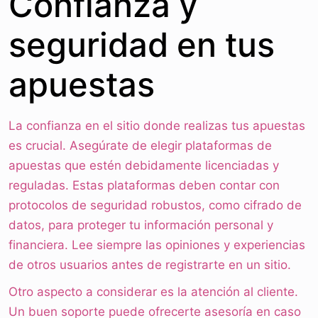
Confianza y
seguridad en tus
apuestas
La confianza en el sitio donde realizas tus apuestas
es crucial. Asegúrate de elegir plataformas de
apuestas que estén debidamente licenciadas y
reguladas. Estas plataformas deben contar con
protocolos de seguridad robustos, como cifrado de
datos, para proteger tu información personal y
financiera. Lee siempre las opiniones y experiencias
de otros usuarios antes de registrarte en un sitio.
Otro aspecto a considerar es la atención al cliente.
Un buen soporte puede ofrecerte asesoría en caso