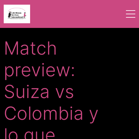
Match
preview:
Suiza vs
Colombia y
lo que