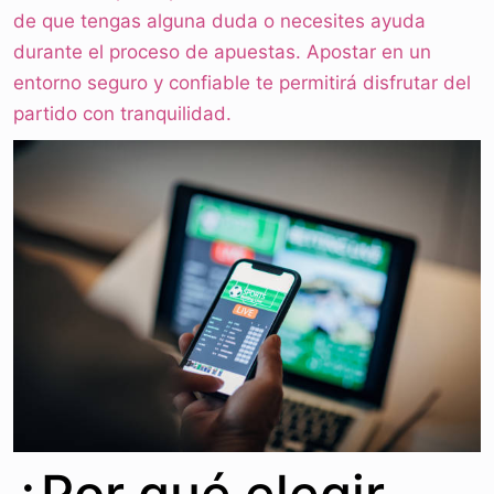
de que tengas alguna duda o necesites ayuda
durante el proceso de apuestas. Apostar en un
entorno seguro y confiable te permitirá disfrutar del
partido con tranquilidad.
¿Por qué elegir