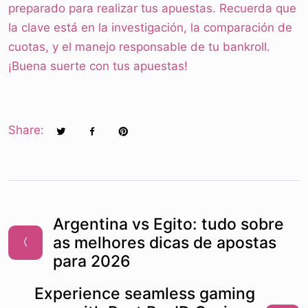
preparado para realizar tus apuestas. Recuerda que
la clave está en la investigación, la comparación de
cuotas, y el manejo responsable de tu bankroll.
¡Buena suerte con tus apuestas!
Share:
Argentina vs Egito: tudo sobre
as melhores dicas de apostas
para 2026
Experience seamless gaming