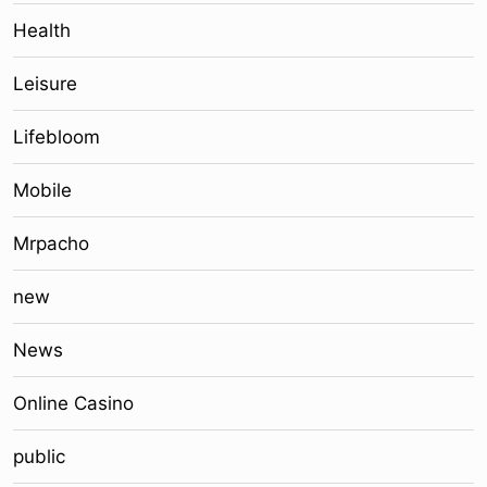
Health
Leisure
Lifebloom
Mobile
Mrpacho
new
News
Online Casino
public