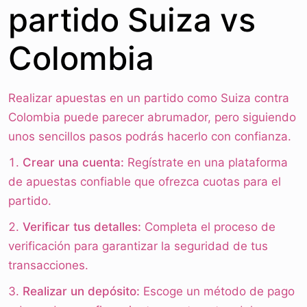
partido Suiza vs
Colombia
Realizar apuestas en un partido como Suiza contra
Colombia puede parecer abrumador, pero siguiendo
unos sencillos pasos podrás hacerlo con confianza.
Crear una cuenta:
Regístrate en una plataforma
de apuestas confiable que ofrezca cuotas para el
partido.
Verificar tus detalles:
Completa el proceso de
verificación para garantizar la seguridad de tus
transacciones.
Realizar un depósito:
Escoge un método de pago