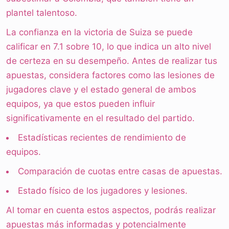
plantel talentoso.
La confianza en la victoria de Suiza se puede
calificar en 7.1 sobre 10, lo que indica un alto nivel
de certeza en su desempeño. Antes de realizar tus
apuestas, considera factores como las lesiones de
jugadores clave y el estado general de ambos
equipos, ya que estos pueden influir
significativamente en el resultado del partido.
Estadísticas recientes de rendimiento de
equipos.
Comparación de cuotas entre casas de apuestas.
Estado físico de los jugadores y lesiones.
Al tomar en cuenta estos aspectos, podrás realizar
apuestas más informadas y potencialmente