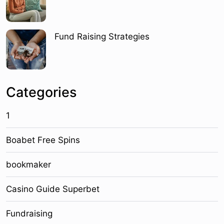
Fund Raising Strategies
Categories
1
Boabet Free Spins
bookmaker
Casino Guide Superbet
Fundraising