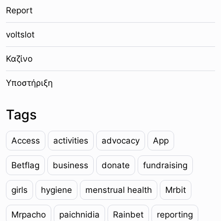
Report
voltslot
Καζίνο
Υποστήριξη
Tags
Access
activities
advocacy
App
Betflag
business
donate
fundraising
girls
hygiene
menstrual health
Mrbit
Mrpacho
paichnidia
Rainbet
reporting