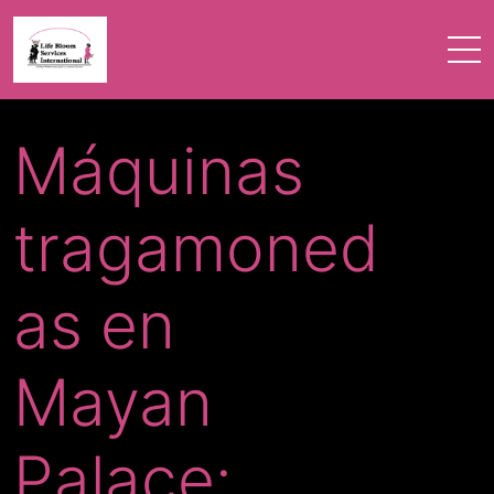
Máquinas
tragamoned
as en
Mayan
Palace: