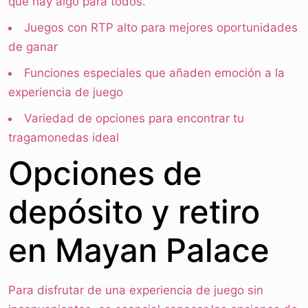
que hay algo para todos.
Juegos con RTP alto para mejores oportunidades
de ganar
Funciones especiales que añaden emoción a la
experiencia de juego
Variedad de opciones para encontrar tu
tragamonedas ideal
Opciones de
depósito y retiro
en Mayan Palace
Para disfrutar de una experiencia de juego sin