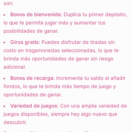
son:
Bonos de bienvenida:
Duplica tu primer depósito,
lo que te permite jugar más y aumentar tus
posibilidades de ganar.
Giros gratis:
Puedes disfrutar de tiradas sin
costo en tragamonedas seleccionadas, lo que te
brinda más oportunidades de ganar sin riesgo
adicional.
Bonos de recarga:
Incrementa tu saldo al añadir
fondos, lo que te brinda más tiempo de juego y
oportunidades de ganar.
Variedad de juegos:
Con una amplia variedad de
juegos disponibles, siempre hay algo nuevo que
descubrir.