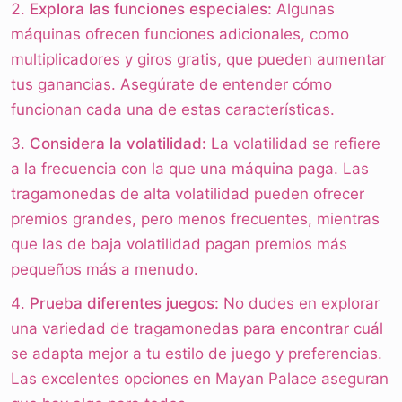
Explora las funciones especiales:
Algunas
máquinas ofrecen funciones adicionales, como
multiplicadores y giros gratis, que pueden aumentar
tus ganancias. Asegúrate de entender cómo
funcionan cada una de estas características.
Considera la volatilidad:
La volatilidad se refiere
a la frecuencia con la que una máquina paga. Las
tragamonedas de alta volatilidad pueden ofrecer
premios grandes, pero menos frecuentes, mientras
que las de baja volatilidad pagan premios más
pequeños más a menudo.
Prueba diferentes juegos:
No dudes en explorar
una variedad de tragamonedas para encontrar cuál
se adapta mejor a tu estilo de juego y preferencias.
Las excelentes opciones en Mayan Palace aseguran