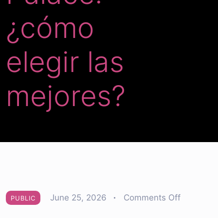
¿cómo
elegir las
mejores?
on
June 25, 2026
Comments Off
PUBLIC
Máquinas