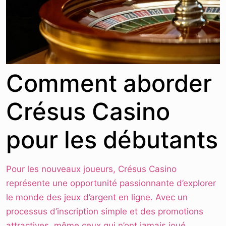
Comment aborder
Crésus Casino
pour les débutants
Pour les nouveaux joueurs, Crésus Casino
représente une opportunité passionnante d’explorer
le monde des jeux d’argent en ligne. Avec un
processus d’inscription simple et des promotions
attractives, même ceux qui n’ont jamais joué