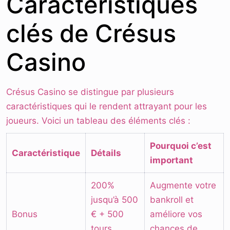
Caractéristiques
clés de Crésus
Casino
Crésus Casino se distingue par plusieurs
caractéristiques qui le rendent attrayant pour les
joueurs. Voici un tableau des éléments clés :
Pourquoi c’est
Caractéristique
Détails
important
200%
Augmente votre
jusqu’à 500
bankroll et
Bonus
€ + 500
améliore vos
tours
chances de