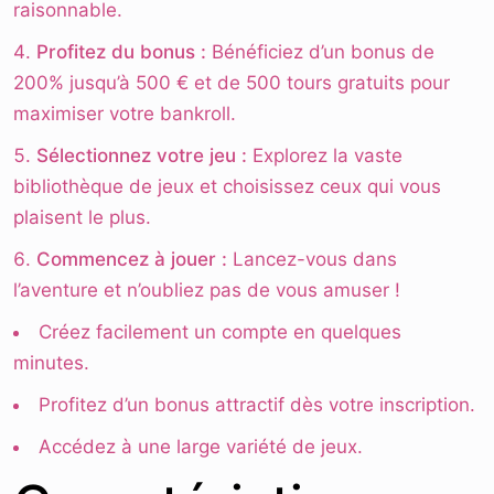
raisonnable.
Profitez du bonus :
Bénéficiez d’un bonus de
200% jusqu’à 500 € et de 500 tours gratuits pour
maximiser votre bankroll.
Sélectionnez votre jeu :
Explorez la vaste
bibliothèque de jeux et choisissez ceux qui vous
plaisent le plus.
Commencez à jouer :
Lancez-vous dans
l’aventure et n’oubliez pas de vous amuser !
Créez facilement un compte en quelques
minutes.
Profitez d’un bonus attractif dès votre inscription.
Accédez à une large variété de jeux.