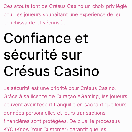
Ces atouts font de Crésus Casino un choix privilégié
pour les joueurs souhaitant une expérience de jeu
enrichissante et sécurisée.
Confiance et
sécurité sur
Crésus Casino
La sécurité est une priorité pour Crésus Casino.
Grâce à sa licence de Curaçao eGaming, les joueurs
peuvent avoir l’esprit tranquille en sachant que leurs
données personnelles et leurs transactions
financières sont protégées. De plus, le processus
KYC (Know Your Customer) garantit que les