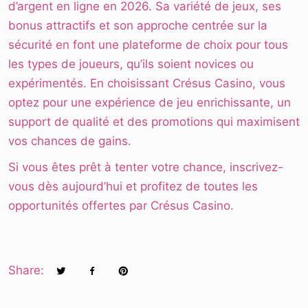
d’argent en ligne en 2026. Sa variété de jeux, ses
bonus attractifs et son approche centrée sur la
sécurité en font une plateforme de choix pour tous
les types de joueurs, qu’ils soient novices ou
expérimentés. En choisissant Crésus Casino, vous
optez pour une expérience de jeu enrichissante, un
support de qualité et des promotions qui maximisent
vos chances de gains.
Si vous êtes prêt à tenter votre chance, inscrivez-
vous dès aujourd’hui et profitez de toutes les
opportunités offertes par Crésus Casino.
Share: