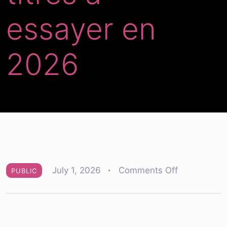
essayer en
2026
on
July 1, 2026
Comments Off
PUBLIC
Jeux
populaires
sur
Crésus