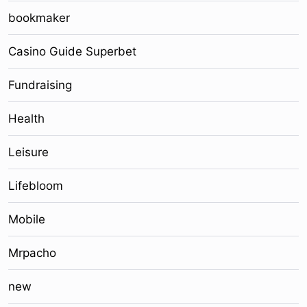
bookmaker
Casino Guide Superbet
Fundraising
Health
Leisure
Lifebloom
Mobile
Mrpacho
new