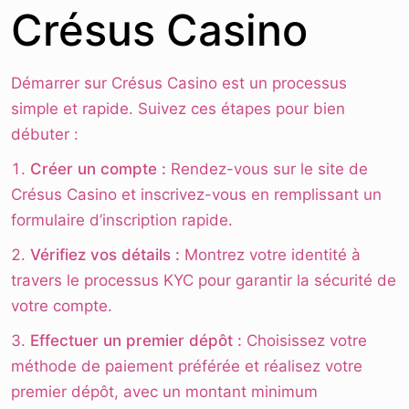
Crésus Casino
Démarrer sur Crésus Casino est un processus
simple et rapide. Suivez ces étapes pour bien
débuter :
Créer un compte :
Rendez-vous sur le site de
Crésus Casino et inscrivez-vous en remplissant un
formulaire d’inscription rapide.
Vérifiez vos détails :
Montrez votre identité à
travers le processus KYC pour garantir la sécurité de
votre compte.
Effectuer un premier dépôt :
Choisissez votre
méthode de paiement préférée et réalisez votre
premier dépôt, avec un montant minimum