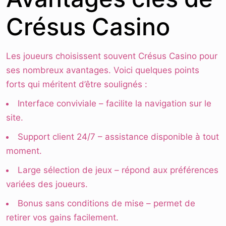
Crésus Casino
Les joueurs choisissent souvent Crésus Casino pour
ses nombreux avantages. Voici quelques points
forts qui méritent d’être soulignés :
Interface conviviale – facilite la navigation sur le
site.
Support client 24/7 – assistance disponible à tout
moment.
Large sélection de jeux – répond aux préférences
variées des joueurs.
Bonus sans conditions de mise – permet de
retirer vos gains facilement.