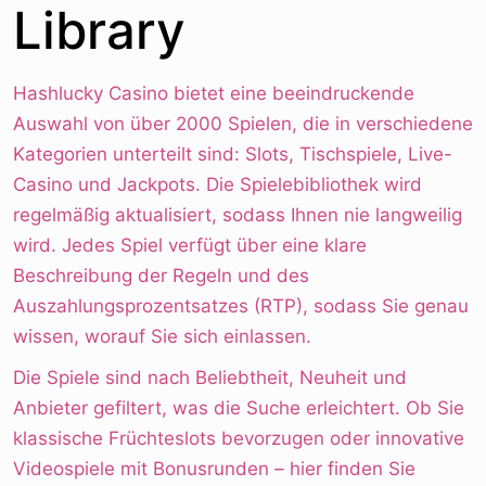
Library
Hashlucky Casino bietet eine beeindruckende
Auswahl von über 2000 Spielen, die in verschiedene
Kategorien unterteilt sind: Slots, Tischspiele, Live-
Casino und Jackpots. Die Spielebibliothek wird
regelmäßig aktualisiert, sodass Ihnen nie langweilig
wird. Jedes Spiel verfügt über eine klare
Beschreibung der Regeln und des
Auszahlungsprozentsatzes (RTP), sodass Sie genau
wissen, worauf Sie sich einlassen.
Die Spiele sind nach Beliebtheit, Neuheit und
Anbieter gefiltert, was die Suche erleichtert. Ob Sie
klassische Früchteslots bevorzugen oder innovative
Videospiele mit Bonusrunden – hier finden Sie