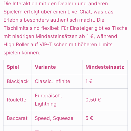
Die Interaktion mit den Dealern und anderen
Spielern erfolgt über einen Live-Chat, was das
Erlebnis besonders authentisch macht. Die
Tischlimits sind flexibel: Für Einsteiger gibt es Tische
mit niedrigen Mindesteinsätzen ab 1 €, während
High Roller auf VIP-Tischen mit höheren Limits
spielen können.
Spiel
Variante
Mindesteinsatz
Blackjack
Classic, Infinite
1 €
Europäisch,
Roulette
0,50 €
Lightning
Baccarat
Speed, Squeeze
5 €