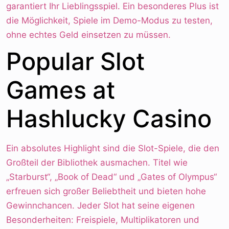
garantiert Ihr Lieblingsspiel. Ein besonderes Plus ist
die Möglichkeit, Spiele im Demo-Modus zu testen,
ohne echtes Geld einsetzen zu müssen.
Popular Slot
Games at
Hashlucky Casino
Ein absolutes Highlight sind die Slot-Spiele, die den
Großteil der Bibliothek ausmachen. Titel wie
„Starburst“, „Book of Dead“ und „Gates of Olympus“
erfreuen sich großer Beliebtheit und bieten hohe
Gewinnchancen. Jeder Slot hat seine eigenen
Besonderheiten: Freispiele, Multiplikatoren und