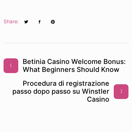
Share:
Betinia Casino Welcome Bonus:
What Beginners Should Know
Procedura di registrazione
passo dopo passo su Winstler
Casino