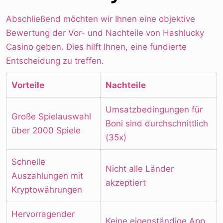
Abschließend möchten wir Ihnen eine objektive
Bewertung der Vor- und Nachteile von Hashlucky
Casino geben. Dies hilft Ihnen, eine fundierte
Entscheidung zu treffen.
Vorteile
Nachteile
Umsatzbedingungen für
Große Spielauswahl
Boni sind durchschnittlich
über 2000 Spiele
(35x)
Schnelle
Nicht alle Länder
Auszahlungen mit
akzeptiert
Kryptowährungen
Hervorragender
Keine eigenständige App