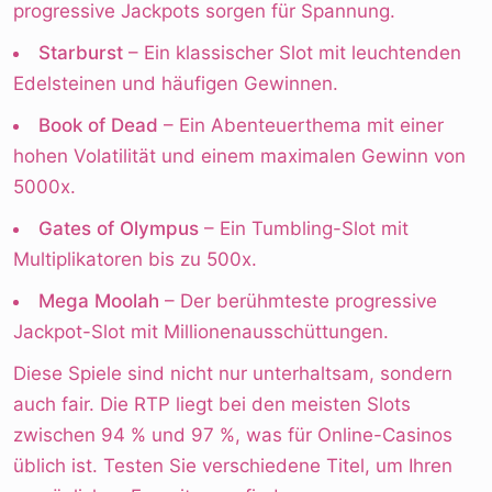
progressive Jackpots sorgen für Spannung.
Starburst
– Ein klassischer Slot mit leuchtenden
Edelsteinen und häufigen Gewinnen.
Book of Dead
– Ein Abenteuerthema mit einer
hohen Volatilität und einem maximalen Gewinn von
5000x.
Gates of Olympus
– Ein Tumbling-Slot mit
Multiplikatoren bis zu 500x.
Mega Moolah
– Der berühmteste progressive
Jackpot-Slot mit Millionenausschüttungen.
Diese Spiele sind nicht nur unterhaltsam, sondern
auch fair. Die RTP liegt bei den meisten Slots
zwischen 94 % und 97 %, was für Online-Casinos
üblich ist. Testen Sie verschiedene Titel, um Ihren