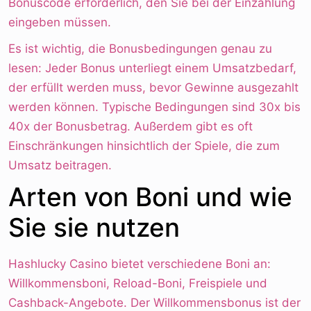
Bonuscode erforderlich, den Sie bei der Einzahlung
eingeben müssen.
Es ist wichtig, die Bonusbedingungen genau zu
lesen: Jeder Bonus unterliegt einem Umsatzbedarf,
der erfüllt werden muss, bevor Gewinne ausgezahlt
werden können. Typische Bedingungen sind 30x bis
40x der Bonusbetrag. Außerdem gibt es oft
Einschränkungen hinsichtlich der Spiele, die zum
Umsatz beitragen.
Arten von Boni und wie
Sie sie nutzen
Hashlucky Casino bietet verschiedene Boni an:
Willkommensboni, Reload-Boni, Freispiele und
Cashback-Angebote. Der Willkommensbonus ist der