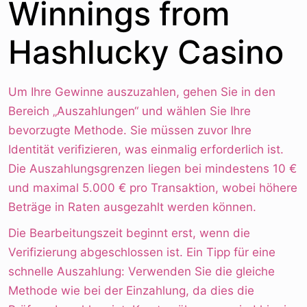
Winnings from
Hashlucky Casino
Um Ihre Gewinne auszuzahlen, gehen Sie in den
Bereich „Auszahlungen“ und wählen Sie Ihre
bevorzugte Methode. Sie müssen zuvor Ihre
Identität verifizieren, was einmalig erforderlich ist.
Die Auszahlungsgrenzen liegen bei mindestens 10 €
und maximal 5.000 € pro Transaktion, wobei höhere
Beträge in Raten ausgezahlt werden können.
Die Bearbeitungszeit beginnt erst, wenn die
Verifizierung abgeschlossen ist. Ein Tipp für eine
schnelle Auszahlung: Verwenden Sie die gleiche
Methode wie bei der Einzahlung, da dies die