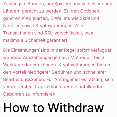
Zahlungsmethoden, um Spielern aus verschiedenen
Ländern gerecht zu werden. Zu den Optionen
gehören Kreditkarten, E-Wallets wie Skrill und
Neteller, sowie Kryptowährungen. Alle
Transaktionen sind SSL-verschlüsselt, was
maximale Sicherheit garantiert.
Die Einzahlungen sind in der Regel sofort verfügbar,
während Auszahlungen je nach Methode 1 bis 3
Werktage dauern können. Kryptowährungen bieten
den Vorteil niedrigerer Gebühren und schnellerer
Bearbeitungszeiten. Für Anfänger ist es ratsam, sich
vor der ersten Transaktion über die anfallenden
Gebühren zu informieren.
How to Withdraw