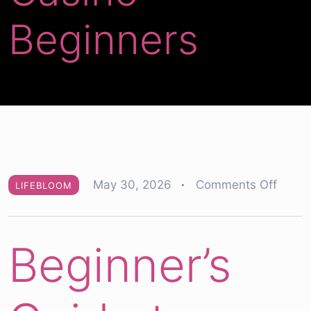
Beginners
on
May 30, 2026
Comments Off
LIFEBLOOM
First
Depos
Guide
Beginner’s
for
Hashl
Casin