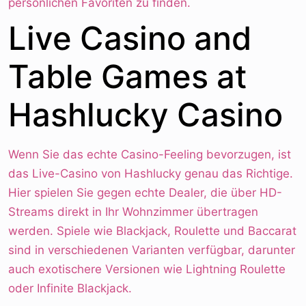
persönlichen Favoriten zu finden.
Live Casino and
Table Games at
Hashlucky Casino
Wenn Sie das echte Casino-Feeling bevorzugen, ist
das Live-Casino von Hashlucky genau das Richtige.
Hier spielen Sie gegen echte Dealer, die über HD-
Streams direkt in Ihr Wohnzimmer übertragen
werden. Spiele wie Blackjack, Roulette und Baccarat
sind in verschiedenen Varianten verfügbar, darunter
auch exotischere Versionen wie Lightning Roulette
oder Infinite Blackjack.