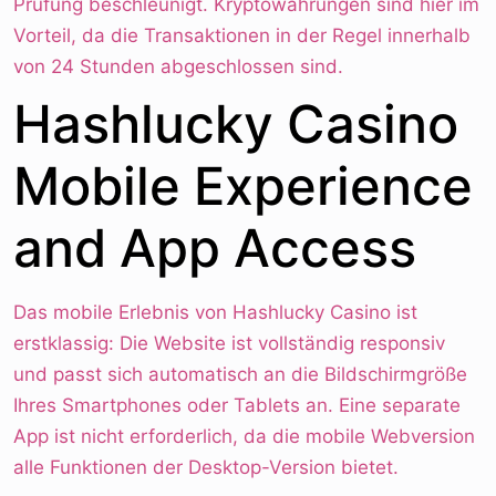
Prüfung beschleunigt. Kryptowährungen sind hier im
Vorteil, da die Transaktionen in der Regel innerhalb
von 24 Stunden abgeschlossen sind.
Hashlucky Casino
Mobile Experience
and App Access
Das mobile Erlebnis von Hashlucky Casino ist
erstklassig: Die Website ist vollständig responsiv
und passt sich automatisch an die Bildschirmgröße
Ihres Smartphones oder Tablets an. Eine separate
App ist nicht erforderlich, da die mobile Webversion
alle Funktionen der Desktop-Version bietet.