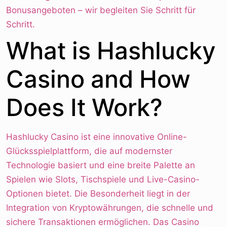
Bonusangeboten – wir begleiten Sie Schritt für
Schritt.
What is Hashlucky
Casino and How
Does It Work?
Hashlucky Casino ist eine innovative Online-
Glücksspielplattform, die auf modernster
Technologie basiert und eine breite Palette an
Spielen wie Slots, Tischspiele und Live-Casino-
Optionen bietet. Die Besonderheit liegt in der
Integration von Kryptowährungen, die schnelle und
sichere Transaktionen ermöglichen. Das Casino