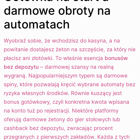
darmowe obroty na
automatach
Wyobraź sobie, że wchodzisz do kasyna, a na
powitanie dostajesz żeton na szczęście, za który nie
płacisz ani złotówki. To właśnie esencja
bonusów
bez depozytu
– darmowej szansy na realną
wygraną. Najpopularniejszym typem są darmowe
spiny, które pozwalają kręcić wybrane automaty bez
ryzyka własnych środków. Równie kuszący jest
bonus gotówkowy, czyli konkretna kwota wpisana
na konto tuż po rejestracji. Niektóre platformy
oferują darmowe żetony do gier stołowych lub
cashback bez depozytu, zwracając procent
przegranych z pierwszych zakładów. Każda z tych