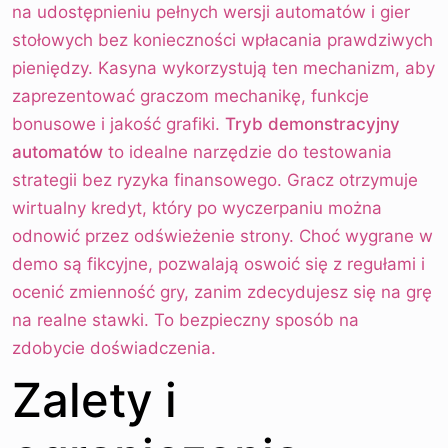
na udostępnieniu pełnych wersji automatów i gier
stołowych bez konieczności wpłacania prawdziwych
pieniędzy. Kasyna wykorzystują ten mechanizm, aby
zaprezentować graczom mechanikę, funkcje
bonusowe i jakość grafiki.
Tryb demonstracyjny
automatów
to idealne narzędzie do testowania
strategii bez ryzyka finansowego. Gracz otrzymuje
wirtualny kredyt, który po wyczerpaniu można
odnowić przez odświeżenie strony. Choć wygrane w
demo są fikcyjne, pozwalają oswoić się z regułami i
ocenić zmienność gry, zanim zdecydujesz się na grę
na realne stawki. To bezpieczny sposób na
zdobycie doświadczenia.
Zalety i