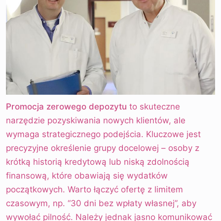
Promocja zerowego depozytu
to skuteczne
narzędzie pozyskiwania nowych klientów, ale
wymaga strategicznego podejścia. Kluczowe jest
precyzyjne określenie grupy docelowej – osoby z
krótką historią kredytową lub niską zdolnością
finansową, które obawiają się wydatków
początkowych. Warto łączyć ofertę z limitem
czasowym, np. “30 dni bez wpłaty własnej”, aby
wywołać pilność. Należy jednak jasno komunikować