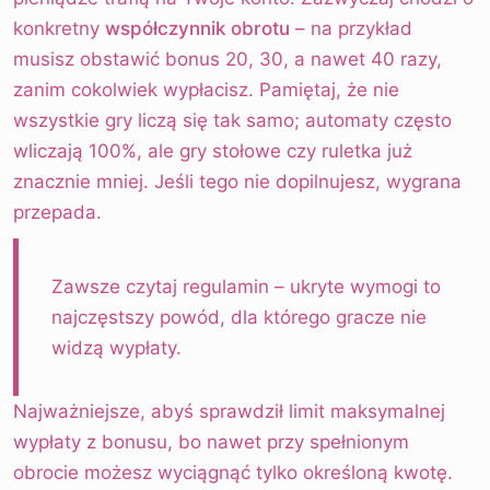
konkretny
współczynnik obrotu
– na przykład
musisz obstawić bonus 20, 30, a nawet 40 razy,
zanim cokolwiek wypłacisz. Pamiętaj, że nie
wszystkie gry liczą się tak samo; automaty często
wliczają 100%, ale gry stołowe czy ruletka już
znacznie mniej. Jeśli tego nie dopilnujesz, wygrana
przepada.
Zawsze czytaj regulamin – ukryte wymogi to
najczęstszy powód, dla którego gracze nie
widzą wypłaty.
Najważniejsze, abyś sprawdził limit maksymalnej
wypłaty z bonusu, bo nawet przy spełnionym
obrocie możesz wyciągnąć tylko określoną kwotę.