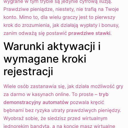
wygrane w tym trybie są jedynie cyfrową iluzją.
Prawdziwe pieniądze, niestety, nie trafią na Twoje
konto. Mimo to, dla wielu graczy jest to pierwszy
krok do zrozumienia, jak działają wypłaty i bonusy,
zanim odważą się postawić
prawdziwe stawki
.
Warunki aktywacji i
wymagane kroki
rejestracji
Wiele osób zastanawia się, jak działa możliwość gry
za darmo w kasynach online. To proste –
tryb
demonstracyjny automatów
pozwala kręcić
bębnami bez ryzyka utraty prawdziwych pieniędzy.
Wyobraź sobie, że siedzisz przed wirtualnym
jednorękim bandytą, a na koncie masz wirtualne