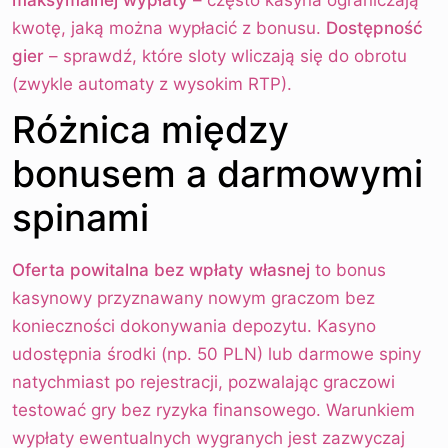
maksymalnej wypłaty
– często kasyna ograniczają
kwotę, jaką można wypłacić z bonusu.
Dostępność
gier
– sprawdź, które sloty wliczają się do obrotu
(zwykle automaty z wysokim RTP).
Różnica między
bonusem a darmowymi
spinami
Oferta powitalna bez wpłaty własnej
to bonus
kasynowy przyznawany nowym graczom bez
konieczności dokonywania depozytu. Kasyno
udostępnia środki (np. 50 PLN) lub darmowe spiny
natychmiast po rejestracji, pozwalając graczowi
testować gry bez ryzyka finansowego. Warunkiem
wypłaty ewentualnych wygranych jest zazwyczaj