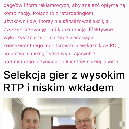
page’ów i form reklamowych, aby znaleźć optymalną
kombinację. Połącz to z retargetingiem
użytkowników, którzy nie sfinalizowali akcji, a
zyskasz przewagę nad konkurencją. Efektywne
wykorzystanie tego narzędzia wymaga
konsekwentnego monitorowania wskaźników ROI,
co pozwoli uniknąć strat wynikających z
nadmiernego przyciągania klientów niskiej jakości.
Selekcja gier z wysokim
RTP i niskim wkładem