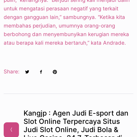
pulih,” kenangnya. “Berjudi sering kali menjadi dalih
untuk mengatasi perasaan negatif yang terkait
dengan gangguan lain,” sambungnya. “Ketika kita
membahas perjudian, umumnya orang-orang
berbohong dan menyembunyikan kerugian mereka
atau berapa kali mereka bertaruh,” kata Andrade.
Share:
Kangjp : Agen Judi E-sport dan
Slot Online Terpercaya Situs
Judi Slot Online, Judi Bola &