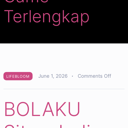
Terlengkap
on
June 1, 2026
Comments Off
LIFEBLOOM
BOLAK
Situs
Judi
BOLAKU
Online
Denga
Game