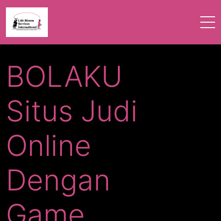
BOLAKU
Situs Judi
Online
Dengan
Game