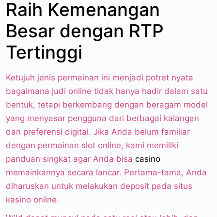
Raih Kemenangan
Besar dengan RTP
Tertinggi‌
Ketujuh jenis permainan ini menjadi potret nyata
bagaimana judi online tidak hanya hadir dalam satu
bentuk, tetapi berkembang dengan beragam model
yang menyasar pengguna dari berbagai kalangan
dan preferensi digital. Jika Anda belum familiar
dengan permainan slot online, kami memiliki
panduan singkat agar Anda bisa
casino
memainkannya secara lancar. Pertama-tama, Anda
diharuskan untuk melakukan deposit pada situs
kasino online.