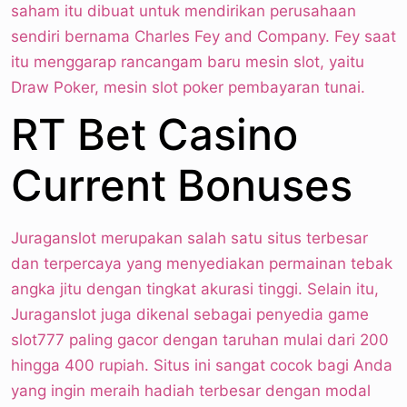
saham itu dibuat untuk mendirikan perusahaan
sendiri bernama Charles Fey and Company. Fey saat
itu menggarap rancangam baru mesin slot, yaitu
Draw Poker, mesin slot poker pembayaran tunai.
RT Bet Casino
Current Bonuses
Juraganslot merupakan salah satu situs terbesar
dan terpercaya yang menyediakan permainan tebak
angka jitu dengan tingkat akurasi tinggi. Selain itu,
Juraganslot juga dikenal sebagai penyedia game
slot777 paling gacor dengan taruhan mulai dari 200
hingga 400 rupiah. Situs ini sangat cocok bagi Anda
yang ingin meraih hadiah terbesar dengan modal