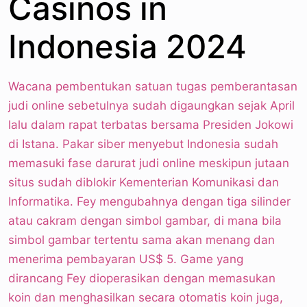
Casinos in
Indonesia 2024
Wacana pembentukan satuan tugas pemberantasan
judi online sebetulnya sudah digaungkan sejak April
lalu dalam rapat terbatas bersama Presiden Jokowi
di Istana. Pakar siber menyebut Indonesia sudah
memasuki fase darurat judi online meskipun jutaan
situs sudah diblokir Kementerian Komunikasi dan
Informatika. Fey mengubahnya dengan tiga silinder
atau cakram dengan simbol gambar, di mana bila
simbol gambar tertentu sama akan menang dan
menerima pembayaran US$ 5. Game yang
dirancang Fey dioperasikan dengan memasukan
koin dan menghasilkan secara otomatis koin juga,