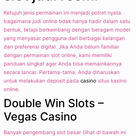
Ketujuh jenis permainan ini menjadi potret nyata
bagaimana judi online tidak hanya hadir dalam satu
bentuk, tetapi berkembang dengan beragam model
yang menyasar pengguna dari berbagai kalangan
dan preferensi digital. Jika Anda belum familiar
dengan permainan slot online, kami memiliki
panduan singkat agar Anda bisa memainkannya
secara lancar. Pertama-tama, Anda diharuskan
untuk melakukan deposit pada
casino
situs kasino
online.
Double Win Slots –
Vegas Casino
Banyak pengembang slot besar (lihat di bawah ini