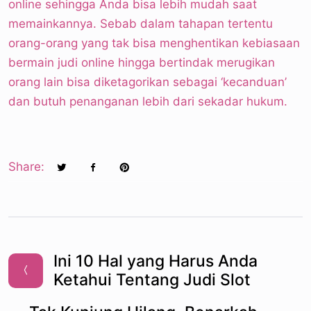
online sehingga Anda bisa lebih mudah saat
memainkannya. Sebab dalam tahapan tertentu
orang-orang yang tak bisa menghentikan kebiasaan
bermain judi online hingga bertindak merugikan
orang lain bisa diketagorikan sebagai ‘kecanduan’
dan butuh penanganan lebih dari sekadar hukum.
Share:
Ini 10 Hal yang Harus Anda
Ketahui Tentang Judi Slot