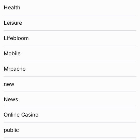
Health
Leisure
Lifebloom
Mobile
Mrpacho
new
News
Online Casino
public