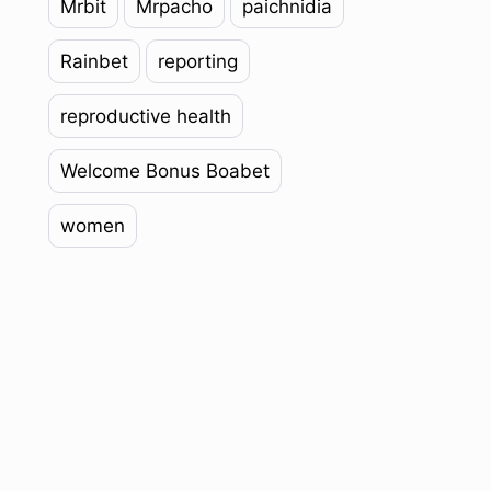
Mrbit
Mrpacho
paichnidia
Rainbet
reporting
reproductive health
Welcome Bonus Boabet
women