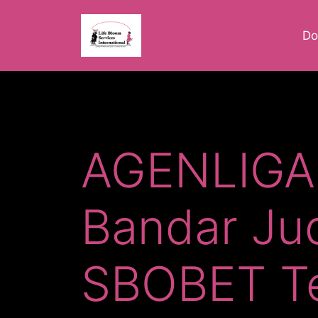
Do
AGENLIGA:
Bandar Jud
SBOBET Te