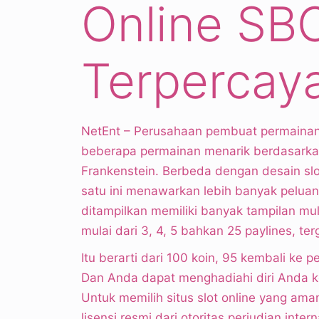
Online SB
Terpercay
NetEnt – Perusahaan pembuat permainan j
beberapa permainan menarik berdasarkan
Frankenstein. Berbeda dengan desain slot 
satu ini menawarkan lebih banyak pelua
ditampilkan memiliki banyak tampilan mul
mulai dari 3, 4, 5 bahkan 25 paylines, t
Itu berarti dari 100 koin, 95 kembali ke p
Dan Anda dapat menghadiahi diri Anda k
Untuk memilih situs slot online yang aman
lisensi resmi dari otoritas perjudian int