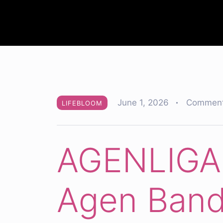
June 1, 2026
Comment
LIFEBLOOM
AGENLIGA:
Agen Band