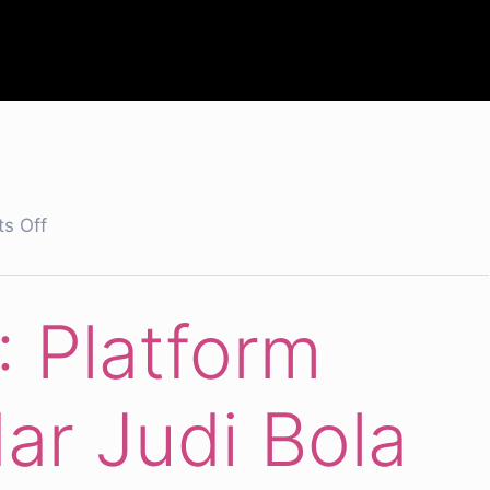
on
s Off
AGENLIGA:
Platform
Agen
 Platform
Bandar
Judi
ar Judi Bola
Bola
Online
SBOBET