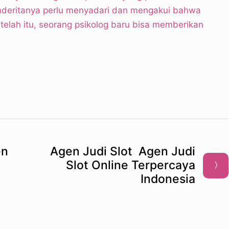
nderitanya perlu menyadari dan mengakui bahwa
etelah itu, seorang psikolog baru bisa memberikan
en
Agen Judi Slot ️ Agen Judi
Slot Online Terpercaya
Indonesia